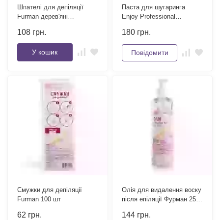
Шпателі для депіляції
Паста для шугаринга
Furman дерев'яні
Enjoy Professional
поліровані 100 шт
(medium) 500 гр
108
грн.
180
грн.
У кошик
Повідомити
Смужки для депіляції
Олія для видалення воску
Furman 100 шт
після епіляції Фурман 250
мл
62
грн.
144
грн.