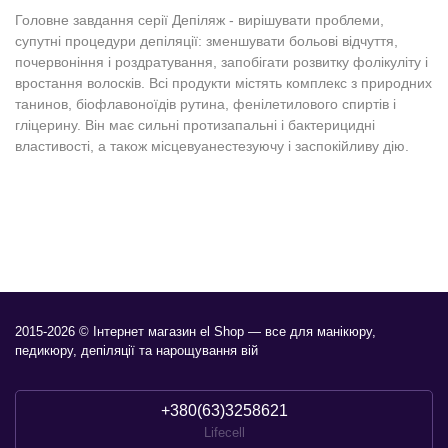
Головне завдання серії Депіляж - вирішувати проблеми,
супутні процедури депіляції: зменшувати больові відчуття,
почервоніння і роздратування, запобігати розвитку фолікуліту і
вростання волосків. Всі продукти містять комплекс з природних
танинов, біофлавоноїдів рутина, фенілетилового спиртів і
гліцерину. Він має сильні протизапальні і бактерицидні
властивості, а також місцевуанестезуючу і заспокійливу дію.
2015-2026 © Інтернет магазин el Shop — все для манікюру,
педикюру, депіляції та нарощування вій
+380(63)3258621
Lifecell