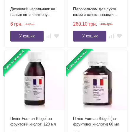
Дихаючий напальчник на
Гідробальзам для сухої
пальці ніг із силікону
шкіри з олією лаванди
прозорого кольору 1 шт
PEDIBAEHR 30 мл
6
грн.
260.10
грн.
7
грн.
306
грн.
У кошик
У кошик
100% в наявності
100% в наявності
Пілінг Furman Biogel на
Пілінг Furman Biogel (на
фруктовій кислоті 120 мл
фруктової кислоти) 60 мл