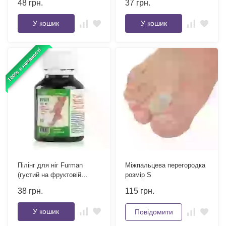
48
грн.
37
грн.
У кошик
У кошик
100% в наявності
Пілінг для ніг Furman
Міжпальцева перегородка
(густий на фруктовій
розмір S
кислоті) 60 мл
38
грн.
115
грн.
У кошик
Повідомити