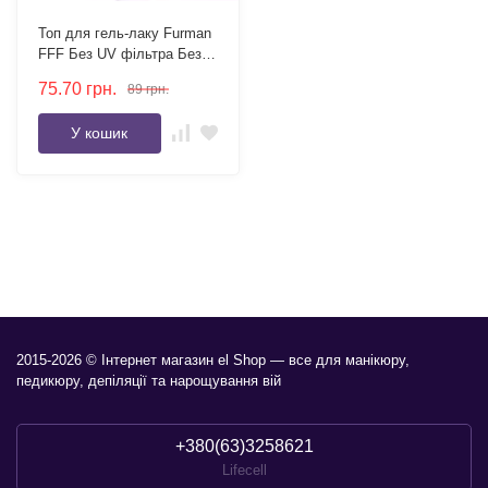
Топ для гель-лаку Furman
FFF Без UV фільтра Без
липкого шару 15 мл
75.70
грн.
89
грн.
У кошик
2015-2026 © Інтернет магазин el Shop — все для манікюру,
педикюру, депіляції та нарощування вій
+380(63)3258621
Lifecell