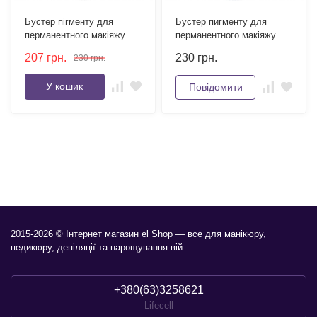
Бустер пігменту для
Бустер пигменту для
перманентного макіяжу
перманентного макіяжу
повік Kodi Professional
брів Kodi Professional Color
207
грн.
230
грн.
230
грн.
Color Booster For Eyes 10
Booster 10 мл
мл
У кошик
Повідомити
2015-2026 © Інтернет магазин el Shop — все для манікюру,
педикюру, депіляції та нарощування вій
+380(63)3258621
Lifecell