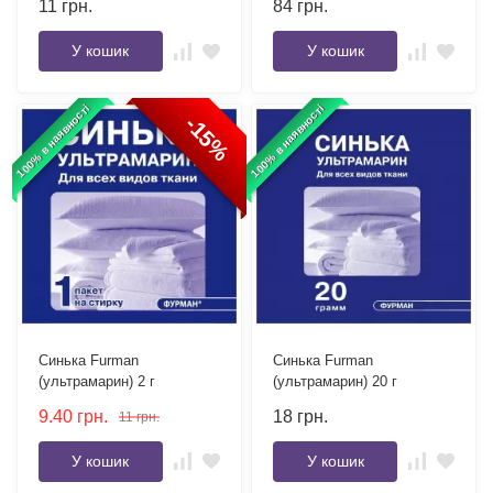
11
грн.
84
грн.
У кошик
У кошик
100% в наявності
100% в наявності
-15%
Синька Furman
Синька Furman
(ультрамарин) 2 г
(ультрамарин) 20 г
9.40
грн.
18
грн.
11
грн.
У кошик
У кошик