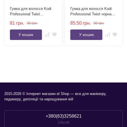
Гумка для волосся Kodi
Гумка для волосся Kodi
Professional Twist
Professional Twist чорна
коричнева велюрова
велюрова
81
грн.
85.50
грн.
90
грн.
90
грн.
У кошик
У кошик
2015-2026 © Інтернет магазин el Shop — все для манікюру,
педикюру, депіляції та нарощування вій
+380(63)3258621
Lifecell