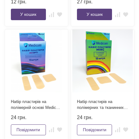
12
грн.
27
грн.
У кошик
У кошик
Набір пластирів на
Набір пластирів на
полімерній основі Medicom
полімерних та тканинних
Асорті 15 шт
основах Medicom Мікс 12
24
грн.
24
грн.
шт
Повідомити
Повідомити