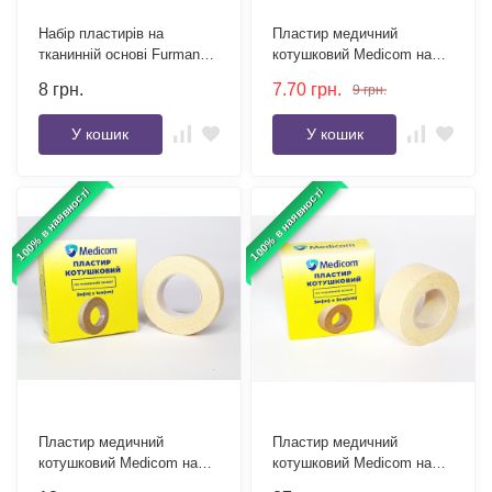
Набір пластирів на
Пластир медичний
тканинній основі Furman
котушковий Medicom на
19x72 мм 10 шт.
нетканій основі 5м x 1см
8
грн.
7.70
грн.
9
грн.
У кошик
У кошик
100% в наявності
100% в наявності
Пластир медичний
Пластир медичний
котушковий Medicom на
котушковий Medicom на
тканинній основі 5м x 1см
тканинній основі 5м x 2см