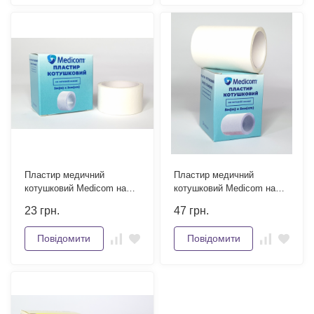
Пластир медичний
Пластир медичний
котушковий Medicom на
котушковий Medicom на
нетканій основі 5м x 2см
нетканій основі 5м х 5см
23
грн.
47
грн.
Повідомити
Повідомити