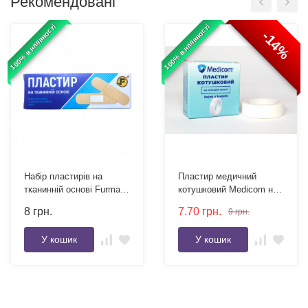
Рекомендовані
100% в наявності
100% в наявності
-14%
Набір пластирів на
Пластир медичний
тканинній основі Furman
котушковий Medicom на
19x72 мм 10 шт.
нетканій основі 5м x 1см
8
грн.
7.70
грн.
9
грн.
У кошик
У кошик