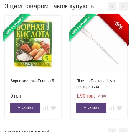
З цим товаром також купують
100% в наявності
100% в наявності
-5%
Борна кислота Furman 5
Піпетка Пастера 1 мл
г
нестерильна
9
грн.
1.90
грн.
2
грн.
У кошик
У кошик