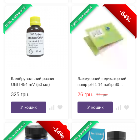
100% в наявності
100% в наявності
-64%
Калібрувальний розчин
Лакмусовий індикаторний
ОВП 454 mV (50 мл)
папір pH 1-14 набір 80
смужок
325
грн.
26
грн.
72
грн.
У кошик
У кошик
100% в наявності
100% в наявності
-14%