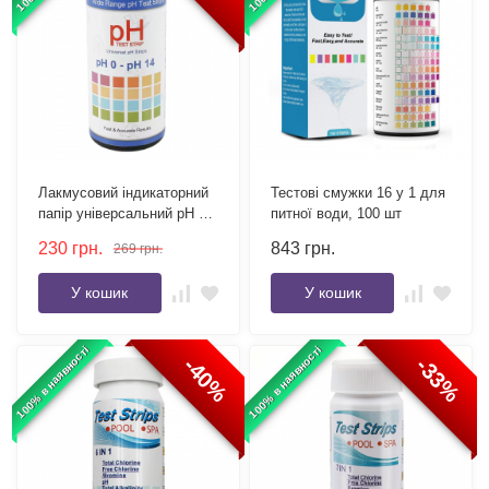
Лакмусовий індикаторний
Тестові смужки 16 у 1 для
папір універсальний pH 0-
питної води, 100 шт
14 упаковка 100 шт
230
грн.
843
грн.
269
грн.
У кошик
У кошик
100% в наявності
100% в наявності
-40%
-33%