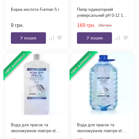
Борна кислота Furman 5 г
Папір індикаторний
універсальний pH 0-12 100
смужок
9
грн.
169
грн.
282
грн.
У кошик
У кошик
100% в наявності
100% в наявності
Вода для прасок та
Вода для прасок та
зволожувачів повітря el
зволожувачів повітря el
Shop 1 л
Shop 5 л