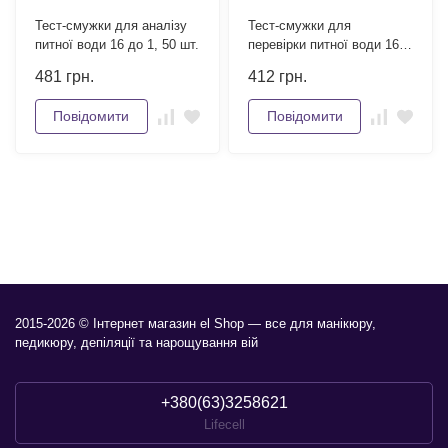
Тест-смужки для аналізу
Тест-смужки для
питної води 16 до 1, 50 шт.
перевірки питної води 16 в
1, 50 шт.
481
грн.
412
грн.
Повідомити
Повідомити
2015-2026 © Інтернет магазин el Shop — все для манікюру,
педикюру, депіляції та нарощування вій
+380(63)3258621
Lifecell