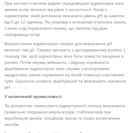
При контакті з кислим рідким середовищем індикаторна зона
змінює колір залежно від рівня її кислотності. Колір є
індикатором, який допомагає визначити рівень pH за шкалою
від 0 до 12 одиниць. На упаковці є кольорова еталонна шкала,
з якою слід порівнювати смужку, що змінила під дією
середовища колір.
Використання індикаторних смужок для визначення рН
включає такі дії. Смужку змочують у досліджуваному розчині 1
секунду так, щоб індикаторна зона була повністю занурена в
розчин. Потім смужку виймають, і відразу порівнюють
фарбування індикаторної зони смужки з кольоровими
квадратами шкали порівняння на бічній поверхні пластикової
туби. Оцінюють схожість фарбування та визначають значення
рН.
У косметичній промисловості
За допомогою лакмусового індикаторного паперу визначають
правильне поєднання емульгаторів, стабілізаторів при
виробництві кремів, лосьйонів, масок та інших косметичних
засобів.