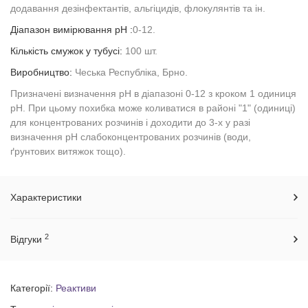
додавання дезінфектантів, альгіцидів, флокулянтів та ін.
Діапазон вимірювання pH :
0-12.
Кількість смужок у тубусі:
100 шт.
Виробництво:
Чеська Республіка, Брно.
Призначені визначення рН в діапазоні 0-12 з кроком 1 одиниця
рН. При цьому похибка може коливатися в районі "1" (одиниці)
для концентрованих розчинів і доходити до 3-х у разі
визначення pH слабоконцентрованих розчинів (води,
ґрунтових витяжок тощо).
Характеристики
2
Відгуки
Категорії:
Реактиви