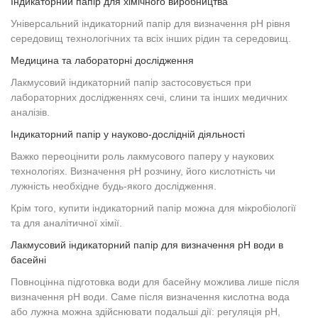
Індикаторний папір для хімічного виробництва
Універсальний індикаторний папір для визначення рН рівня
середовищ технологічних та всіх інших рідин та середовищ.
Медицина та лабораторні дослідження
Лакмусовий індикаторний папір застосовується при
лабораторних дослідженнях сечі, слини та інших медичних
аналізів.
Індикаторний папір у науково-дослідній діяльності
Важко переоцінити роль лакмусового паперу у наукових
технологіях. Визначення рН розчину, його кислотність чи
лужність необхідне будь-якого дослідження.
Крім того, купити індикаторний папір можна для мікробіології
та для аналітичної хімії.
Лакмусовий індикаторний папір для визначення рН води в
басейні
Повноцінна підготовка води для басейну можлива лише після
визначення рН води. Саме після визначення кислотна вода
або лужна можна здійснювати подальші дії: регуляція рН,