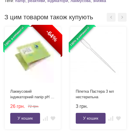
Теги:
папір
,
реактиви
,
індикатори
,
лакмусова
,
знижка
З цим товаром також купують
100% в наявності
100% в наявності
-64%
Лакмусовий
Піпетка Пастера 3 мл
індикаторний папір pH 1-
нестерильна
14 набір 80 смужок
26
грн.
3
грн.
72
грн.
У кошик
У кошик