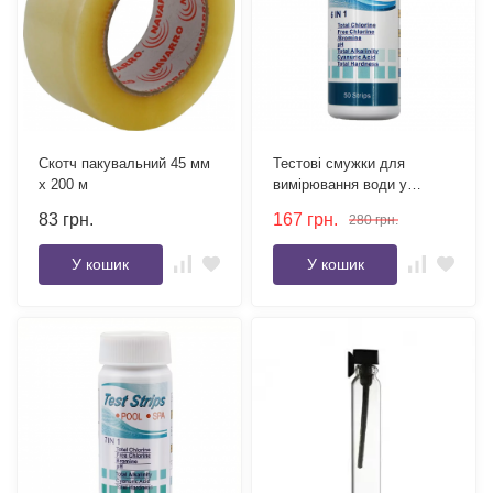
Скотч пакувальний 45 мм
Тестові смужки для
х 200 м
вимірювання води у
басейні 6 в 1 (Total Cl, Free
83
грн.
167
грн.
280
грн.
Cl, pH, Alk, CYA, Total
Hard), 50 шт
У кошик
У кошик