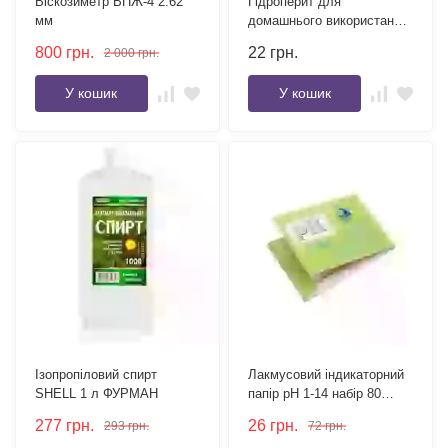
Віскозиметр ВПЖ-4 2.62
Гідроперит для
мм
домашнього використання
15 г
800
грн.
22
грн.
2 000
грн.
У кошик
У кошик
Ізопропіловий спирт
Лакмусовий індикаторний
SHELL 1 л ФУРМАН
папір pH 1-14 набір 80
смужок
277
грн.
26
грн.
293
грн.
72
грн.