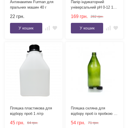
Антинакипин Furman для
Папір індикаторний
пральних машин 40 г
універсальний pH 0-12 100
смужок
22
грн.
169
грн.
282
грн.
У кошик
У кошик
Пляшка пластикова для
Пляшка скляна для
відбору проб 1 літр
відбору проб із пробкою та
кришкою 1 літр
45
грн.
54
грн.
64
грн.
71
грн.