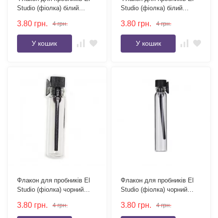
Studio (фіолка) білий
Studio (фіолка) білий
ковпачок 1.5 мл
ковпачок 2 мл
3.80
грн.
3.80
грн.
4
грн.
4
грн.
У кошик
У кошик
Флакон для пробників El
Флакон для пробників El
Studio (фіолка) чорний
Studio (фіолка) чорний
ковпачок 1 мл
ковпачок 2 мл
3.80
грн.
3.80
грн.
4
грн.
4
грн.