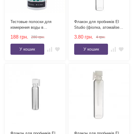
Тестовые полоски для
Флакон для пробників El
измерения воды в
Studio (фіолка, атомайзер)
бассейне 7 в 1 (Total Cl,
чорний ковпачок 3 мл
188
грн.
3.80
грн.
280
грн.
4
грн.
Free Cl, Br, pH, Alk, CYA,
Total Hard), 50 шт
У кошик
У кошик
Флакон для пробників El
Флакон для пробників El