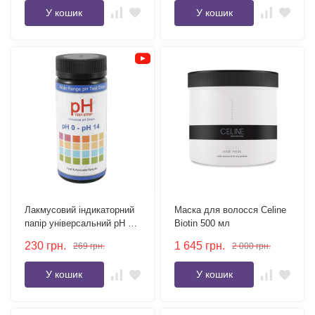
У кошик
У кошик
Лакмусовий індикаторний
Маска для волосся Celine
папір універсальний pH 0-
Biotin 500 мл
14 упаковка 100 шт
230
грн.
1 645
грн.
269
грн.
2 000
грн.
У кошик
У кошик