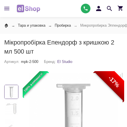
Тара и упаковка
Пробирка
Микропробирка Эппендорф
Мікропробірка Епендорф з кришкою 2
мл 500 шт
Артикул:
mpk-2-500
Бренд:
El Studio
100% в наявності
-17%