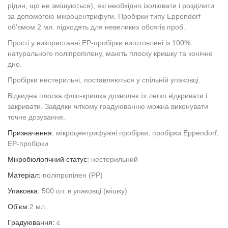
рідин, що не змішуються), які необхідно ізолювати і розділити
за допомогою мікроцентрифуги. Пробірки типу Eppendorf
об'ємом 2 мл. підходять для невеликих обсягів проб.
Прості у використанні EP-пробірки виготовлені із 100%
натурального поліпропілену, мають плоску кришку та конічне
дно.
Пробірки нестерильні, поставляються у спільній упаковці.
Відкидна плоска фліп-кришка дозволяє їх легко відкривати і
закривати. Завдяки чіткому градуюванню можна виконувати
точне дозування.
Призначення:
мікроцентрифужні пробірки, пробірки Eppendorf,
EP-пробірки
Мікробіологічний статус:
нестерильний
Матеріал:
поліпропілен (PP)
Упаковка:
500 шт. в упаковці (мішку)
Об'єм:
2 мл.
Градуювання:
є