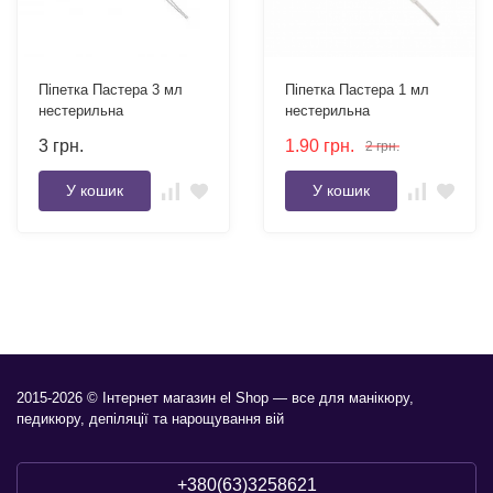
Піпетка Пастера 3 мл
Піпетка Пастера 1 мл
нестерильна
нестерильна
3
грн.
1.90
грн.
2
грн.
У кошик
У кошик
2015-2026 © Інтернет магазин el Shop — все для манікюру,
педикюру, депіляції та нарощування вій
+380(63)3258621