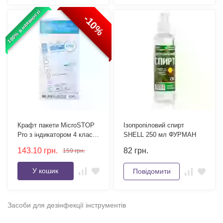
100% в наявності
-10%
Крафт пакети MicroSTOP
Ізопропіловий спирт
Pro з індикатором 4 класу
SHELL 250 мл ФУРМАН
100×200 мм 100шт
143.10
грн.
82
грн.
159
грн.
У кошик
Повідомити
Засоби для дезінфекції інструментів