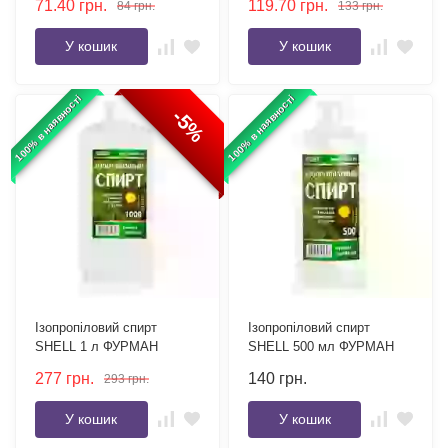
71.40
грн.
119.70
грн.
84
грн.
133
грн.
Фурман
У кошик
У кошик
100% в наявності
100% в наявності
-5%
Ізопропіловий спирт
Ізопропіловий спирт
SHELL 1 л ФУРМАН
SHELL 500 мл ФУРМАН
277
грн.
140
грн.
293
грн.
У кошик
У кошик