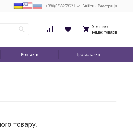
+380(63)3258621
Увійти
/
Реєстрація
У кошику
немає товарів
Контакти
Про магазин
ного товару.