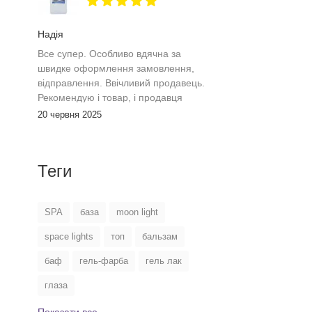
Надія
Все супер. Особливо вдячна за
швидке оформлення замовлення,
відправлення. Ввічливий продавець.
Рекомендую і товар, і продавця
20 червня 2025
Теги
SPA
база
moon light
space lights
топ
бальзам
баф
гель-фарба
гель лак
глаза