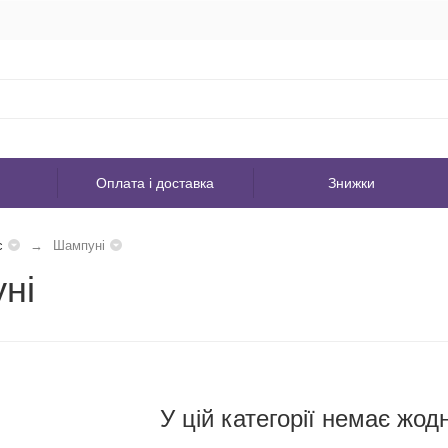
Оплата і доставка
Знижки
с
Шампуні
ні
У цій категорії немає жод