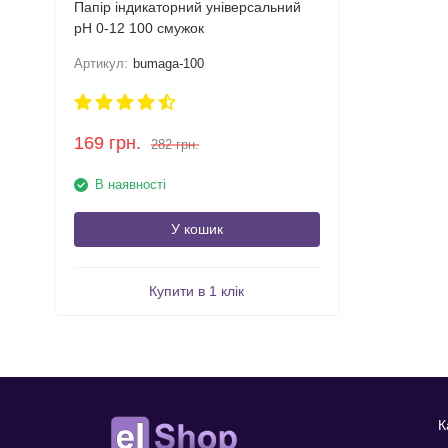
Папір індикаторний універсальний
pH 0-12 100 смужок
Артикул:
bumaga-100
169
грн.
282
грн.
В наявності
У кошик
Купити в 1 клік
К