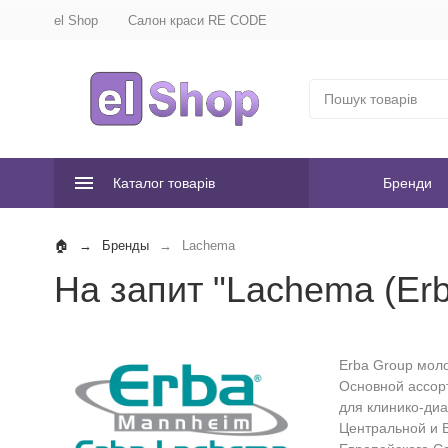
el Shop
Салон краси RE CODE
Каталог товарів
Бренди
Бренды
Lachema
На запит "Lachema (​Er
Erba Group мол
Основной ассорт
для клинико-диа
Центральной и В