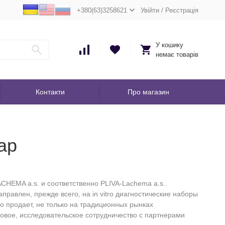
+380(63)3258621
Увійти
/
Реєстрація
У кошику
немає товарів
Контакти
Про магазин
ар
HEMA a.s. и соответственно PLIVA-Lachema a.s..
равлен, прежде всего, на in vitro диагностические наборы
о продает, не только на традиционных рынках
овое, исследовательское сотрудничество с партнерами