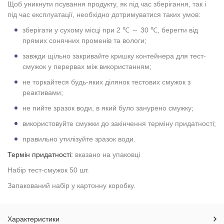
Щоб уникнути псування продукту, як під час зберігання, так і
під час експлуатації, необхідно дотримуватися таких умов:
зберігати у сухому місці при 2 ℃ ～ 30 ℃, берегти від
прямих сонячних променів та вологи;
завжди щільно закривайте кришку контейнера для тест-
смужок у перервах між використанням;
не торкайтеся будь-яких ділянок тестових смужок з
реактивами;
не пийте зразок води, в який було занурено смужку;
використовуйте смужки до закінчення терміну придатності;
правильно утилізуйте зразок води.
Термін придатності:
вказано на упаковці
Набір тест-смужок 50 шт.
Запакований набір у картонну коробку.
Характеристики