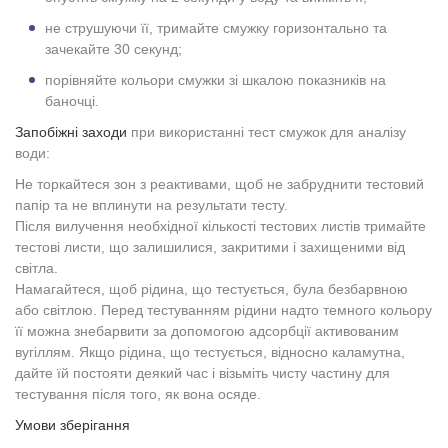
не струшуючи її, тримайте смужку горизонтально та
зачекайте 30 секунд;
порівняйте кольори смужки зі шкалою показників на
баночці.
Запобіжні заходи
при використанні тест смужок для аналізу
води:
Не торкайтеся зон з реактивами, щоб не забруднити тестовий
папір та не вплинути на результати тесту.
Після вилучення необхідної кількості тестових листів тримайте
тестові листи, що залишилися, закритими і захищеними від
світла.
Намагайтеся, щоб рідина, що тестується, була безбарвною
або світлою. Перед тестуванням рідини надто темного кольору
її можна знебарвити за допомогою адсорбції активованим
вугіллям. Якщо рідина, що тестується, відносно каламутна,
дайте їй постояти деякий час і візьміть чисту частину для
тестування після того, як вона осяде.
Умови зберігання