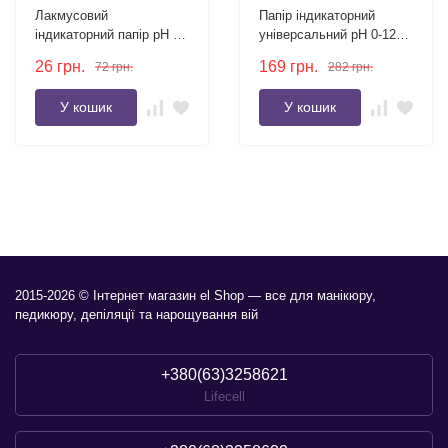
Лакмусовий
Папір індикаторний
індикаторний папір pH 1-
універсальний pH 0-12
14 набір 80 смужок
100 смужок
26
грн.
169
грн.
72
грн.
282
грн.
У кошик
У кошик
2015-2026 © Інтернет магазин el Shop — все для манікюру,
педикюру, депіляції та нарощування вій
+380(63)3258621
Lifecell