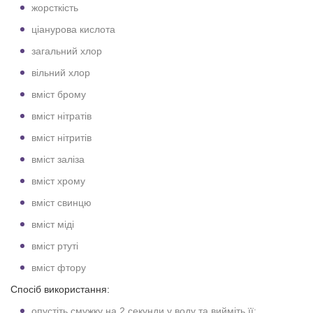
жорсткість
ціанурова кислота
загальний хлор
вільний хлор
вміст брому
вміст нітратів
вміст нітритів
вміст заліза
вміст хрому
вміст свинцю
вміст міді
вміст ртуті
вміст фтору
Спосіб використання:
опустіть смужку на 2 секунди у воду та вийміть її;