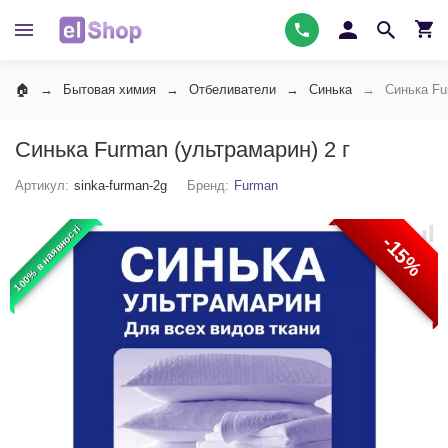
Бытовая химия
Отбеливатели
Синька
Синька Fu
Синька Furman (ультрамарин) 2 г
Артикул:
sinka-furman-2g
Бренд:
Furman
100% в наявності
-15%