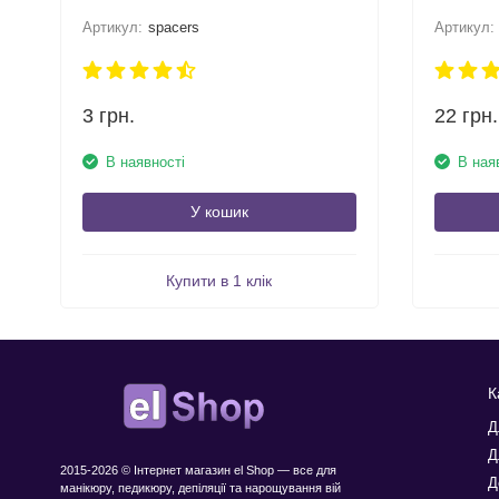
Артикул:
spacers
Артикул:
3
грн.
22
грн.
В наявності
В ная
У кошик
Купити в 1 клік
К
Д
Д
2015-2026 © Інтернет магазин el Shop — все для
Д
манікюру, педикюру, депіляції та нарощування вій