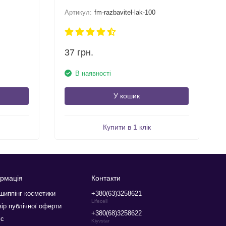
Артикул:
fm-razbavitel-lak-100
37
грн.
В наявності
У кошик
Купити в 1 клік
рмація
Контакти
шиппінг косметики
+380(63)3258621
Lifecell
ір публічної оферти
+380(68)3258622
іс
Kiyvstar