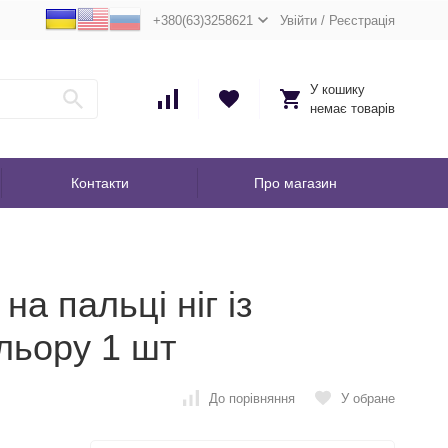
+380(63)3258621
Увійти
/
Реєстрація
У кошику
немає товарів
Контакти
Про магазин
а пальці ніг із
льору 1 шт
До порівняння
У обране