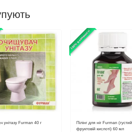
упують
100% в наявності
 унітазу Furman 40 г
Пілінг для ніг Furman (густи
фруктовій кислоті) 60 мл