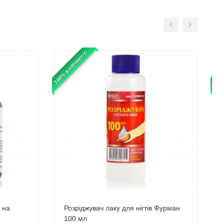
100% в наявності
100% 
й на
Розріджувач лаку для нігтів Фурман
100 мл