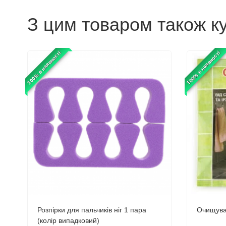
З цим товаром також к
100% в наявності
100% в наявності
Розпірки для пальчиків ніг 1 пара
Очищувач
(колір випадковий)