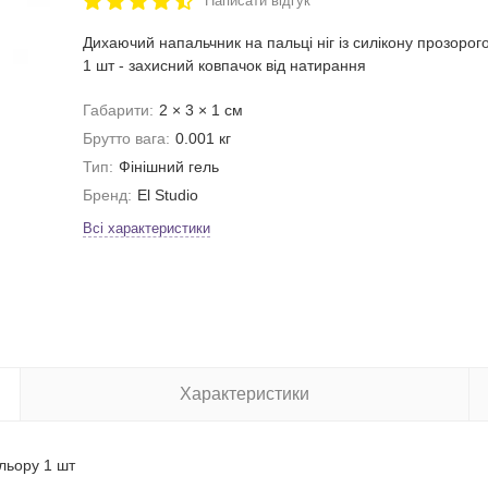
Написати відгук
Дихаючий напальчник на пальці ніг із силікону прозорог
1 шт - захисний ковпачок від натирання
Габарити:
2 × 3 × 1 см
Брутто вага:
0.001 кг
Тип:
Фінішний гель
Бренд:
El Studio
Всі характеристики
Характеристики
ольору 1 шт