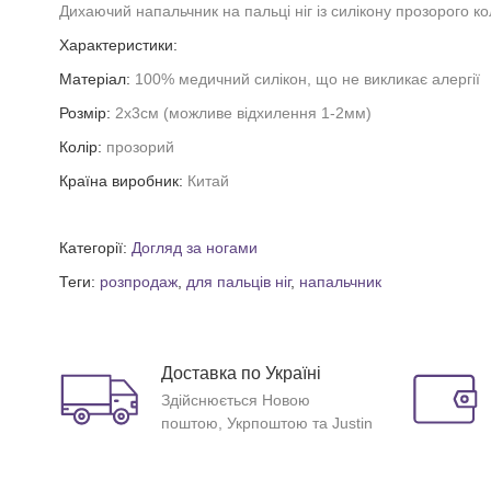
Дихаючий напальчник на пальці ніг із силікону прозорого ко
Характеристики:
Матеріал:
100% медичний силікон, що не викликає алергії
Розмір:
2х3см (можливе відхилення 1-2мм)
Колір:
прозорий
Країна виробник:
Китай
Категорії:
Догляд за ногами
Теги:
розпродаж
,
для пальців ніг
,
напальчник
Доставка по Україні
Здійснюється Новою
поштою, Укрпоштою та Justin