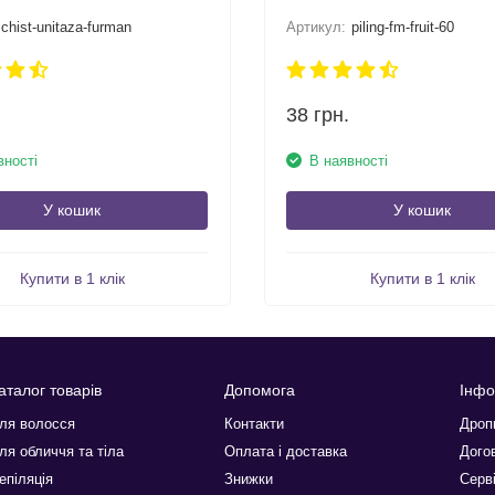
chist-unitaza-furman
Артикул:
piling-fm-fruit-60
38
грн.
вності
В наявності
У кошик
У кошик
Купити в 1 клік
Купити в 1 клік
аталог товарів
Допомога
Інфо
ля волосся
Контакти
Дроп
ля обличчя та тіла
Оплата і доставка
Догов
епіляція
Знижки
Серв