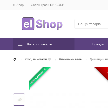
el Shop
Салон краси RE CODE
Каталог товарів
Бренди
Уход за ногами
Финишный гель
Дышащий нап
100% в наявності