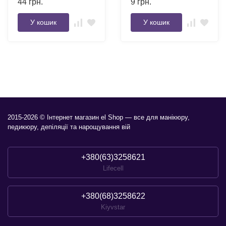
44
грн.
9
грн.
У кошик
У кошик
2015-2026 © Інтернет магазин el Shop — все для манікюру,
педикюру, депіляції та нарощування вій
+380(63)3258621
Lifecell
+380(68)3258622
Kiyvstar