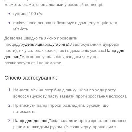
косметологами, спеціалістами у восковій депіляції.
густина 100 г/м
флізелінова основа забезпечує підвищену міцність та
м'якість
Дозволяє швидко та якісно проводити
процедуру
депіляції
або
шугарінга
(З застосуванням цукрової
пасти), як у салонах краси, так і в домашніх умовах.
Папір для
депіляції
має хорошу щільність, завдяки чому не
розшаровується і не намокає.
Спосіб застосування:
Нанести віск на потрібну ділянку шкіри по ходу росту
волосся (цукрову пасту завдати проти зростання волосся).
Притиснути папір і трохи розгладити, рухами, що
натискають.
Папір для депіляції
слід видаляти проти зростання волосся
різким та швидким рухом. (У свою чергу, працюючи з