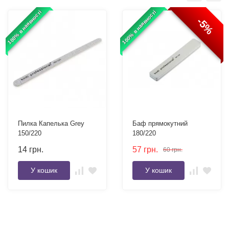
100% в наявності
100% в наявності
-5%
Пилка Капелька Grey
Баф прямокутний
150/220
180/220
14
грн.
57
грн.
60
грн.
У кошик
У кошик