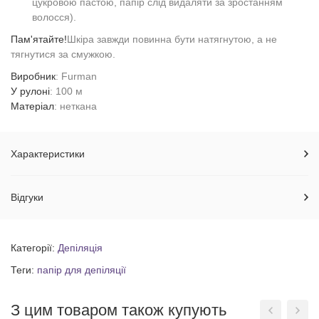
цукровою пастою, папір слід видаляти за зростанням
волосся).
Пам'ятайте!
Шкіра завжди повинна бути натягнутою, а не
тягнутися за смужкою.
Виробник
: Furman
У рулоні
: 100 м
Матеріал
: неткана
Характеристики
Відгуки
Категорії:
Депіляція
Теги:
папір для депіляції
З цим товаром також купують