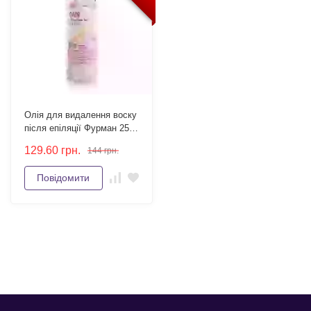
Олія для видалення воску
після епіляції Фурман 250
мл
129.60
грн.
144
грн.
Повідомити