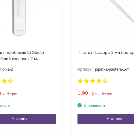
ля пробників El Studio
Піпетка Пастера 1 мл несте
 білий ковпачок 2 мл
fiolka-2
Артикул:
pipetka-pastera-1-ml
н.
1.90
грн.
4
грн.
2
грн.
вності
В наявності
У кошик
У кошик