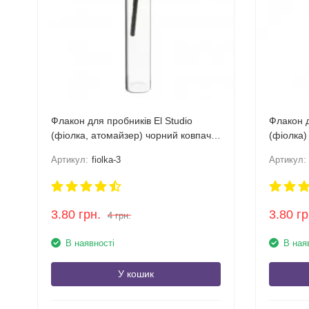
Флакон для пробників El Studio
Флакон д
(фіолка, атомайзер) чорний ковпачок
(фіолка)
3 мл
Артикул:
fiolka-3
Артикул:
3.80
грн.
3.80
гр
4
грн.
В наявності
В ная
У кошик