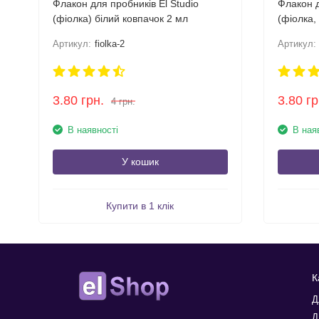
Флакон для пробників El Studio
Флакон д
(фіолка) білий ковпачок 2 мл
(фіолка,
3 мл
Артикул:
fiolka-2
Артикул:
3.80
грн.
3.80
гр
4
грн.
В наявності
В ная
У кошик
Купити в 1 клік
К
Д
Д