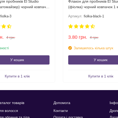
ля пробників El Studio
Флакон для пробників El Stu
 атомайзер) чорний ковпачок
(фіолка) чорний ковпачок 1 
fiolka-3
Артикул:
fiolka-black-1
н.
3.80
грн.
4
грн.
4
грн.
вності
Залишилось кілька штук
У кошик
У кошик
Купити в 1 клік
Купити в 1 клік
аталог товарів
Допомога
Інфо
ля волосся
Контакти
Дроп
ля обличчя та тіла
Оплата і доставка
Догов