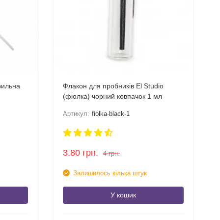
рильна
Флакон для пробників El Studio
(фіолка) чорний ковпачок 1 мл
Артикул:
fiolka-black-1
3.80
грн.
4
грн.
Залишилось кілька штук
У кошик