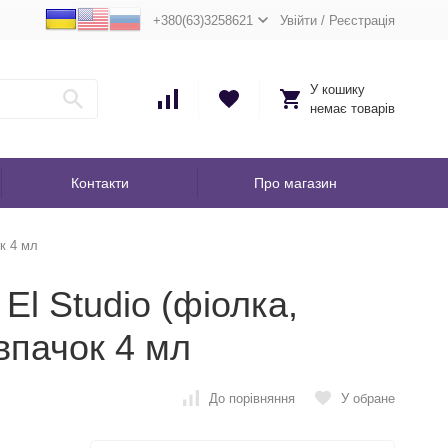
+380(63)3258621
Увійти
/
Реєстрація
У кошику
немає товарів
Контакти
Про магазин
к 4 мл
El Studio (фіолка,
впачок 4 мл
До порівняння
У обране