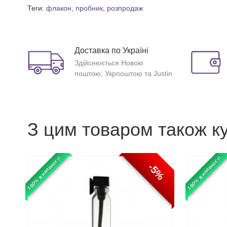
Теги:
флакон
,
пробник
,
розпродаж
Доставка по Україні
Здійснюється Новою
поштою, Укрпоштою та Justin
З цим товаром також к
100% в наявності
100% в наявності
-5%