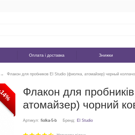
Оплата і доставка
Знижки
Флакон для пробников El Studio (фиолка, атомайзер) черный колпачо
Флакон для пробників 
-14%
атомайзер) чорний ко
Артикул:
fiolka-5-b
Бренд:
El Studio