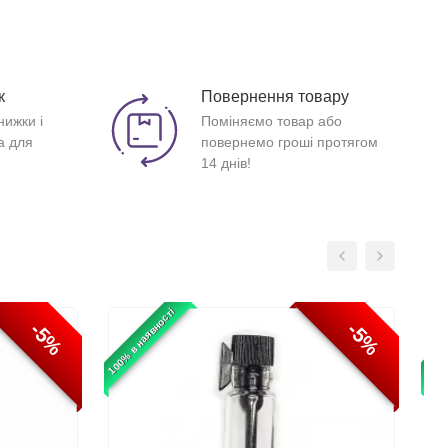
к
Повернення товару
нижки і
Поміняємо товар або
а для
повернемо гроші протягом
14 днів!
100% в наявності
100% 
-5%
-5%