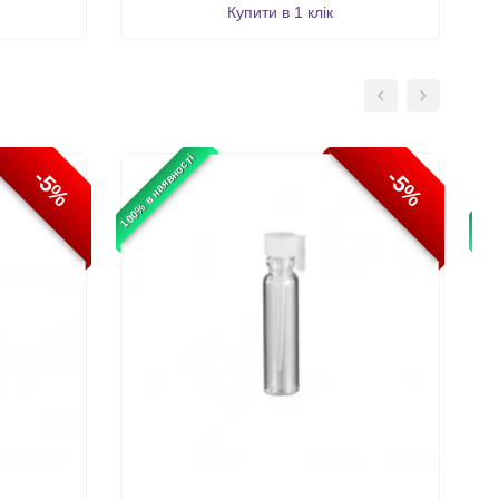
Купити в 1 клік
100% в наявності
100% 
-5%
-5%