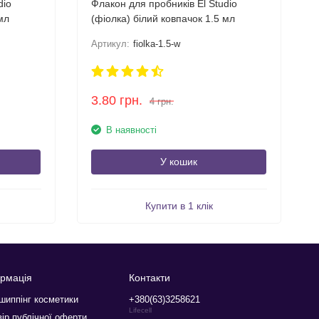
dio
Флакон для пробників El Studio
мл
(фіолка) білий ковпачок 1.5 мл
Артикул:
fiolka-1.5-w
3.80
грн.
4
грн.
В наявності
У кошик
Купити в 1 клік
рмація
Контакти
шиппінг косметики
+380(63)3258621
Lifecell
ір публічної оферти