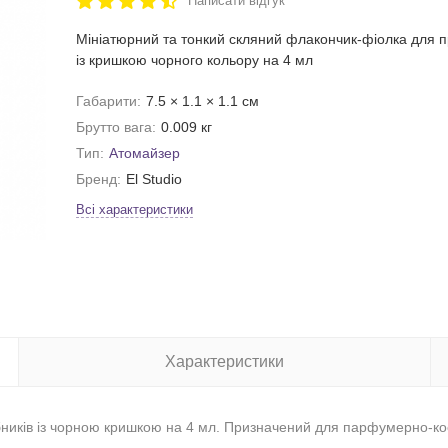
Написати відгук
Мініатюрний та тонкий скляний флакончик-фіолка для п
із кришкою чорного кольору на 4 мл
Габарити:
7.5 × 1.1 × 1.1 см
Брутто вага:
0.009 кг
Тип:
Атомайзер
Бренд:
El Studio
Всі характеристики
Характеристики
ників із чорною кришкою на 4 мл. Призначений для парфумерно-кос