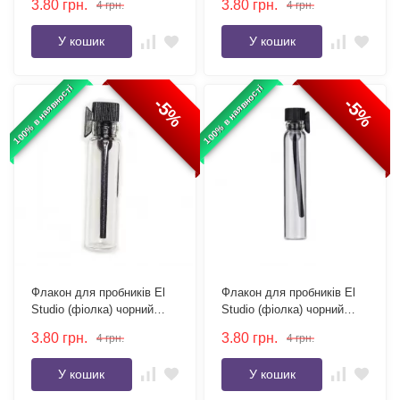
3.80
грн.
3.80
грн.
4
грн.
4
грн.
У кошик
У кошик
100% в наявності
100% в наявності
-5%
-5%
Флакон для пробників El
Флакон для пробників El
Studio (фіолка) чорний
Studio (фіолка) чорний
ковпачок 1 мл
ковпачок 2 мл
3.80
грн.
3.80
грн.
4
грн.
4
грн.
У кошик
У кошик