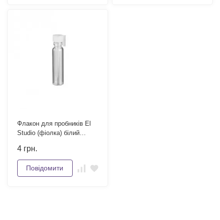
Флакон для пробників El
Studio (фіолка) білий
ковпачок 1 мл
4
грн.
Повідомити