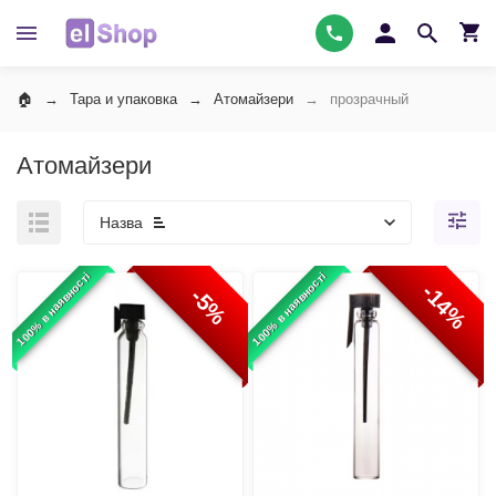
Тара и упаковка
Атомайзери
прозрачный
Атомайзери
Назва
100% в наявності
100% в наявності
-14%
-5%