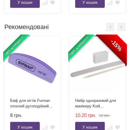
У кошик
У кошик
Рекомендовані
100% в наявності
100% в наявності
-15%
Баф для нігтів Furman
Набір одноразовий для
плоский дугоподібний
манікюру Kodi
100/180
Professional білий (пилка
8
грн.
10.20
грн.
12
грн.
100/100, баф 100/100)
У кошик
У кошик