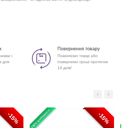
к
Повернення товару
нижки і
Поміняємо товар або
а для
повернемо гроші протягом
14 днів!
100% в наявності
100% 
-15%
-15%