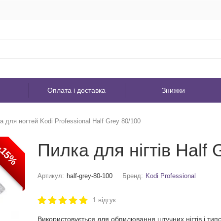
Оплата і доставка
Знижки
а для ногтей Kodi Professional Half Grey 80/100
Пилка для нігтів Half 
-15%
Артикул:
half-grey-80-100
Бренд:
Kodi Professional
1 відгук
Використовується для обпилювання штучних нігтів і типс