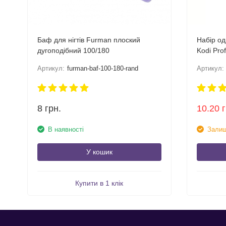
Баф для нігтів Furman плоский
Набір о
дугоподібний 100/180
Kodi Pro
100/100,
Артикул:
furman-baf-100-180-rand
Артикул:
8
грн.
10.20
В наявності
Залиш
У кошик
Купити в 1 клік