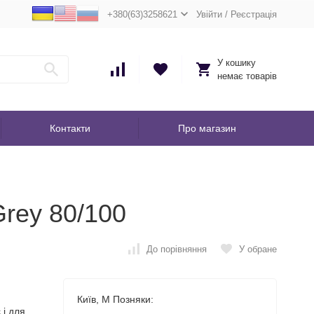
+380(63)3258621
Увійти
/
Реєстрація
У кошику
немає товарів
Контакти
Про магазин
Grey 80/100
До порівняння
У обране
Київ, М Позняки:
 і для