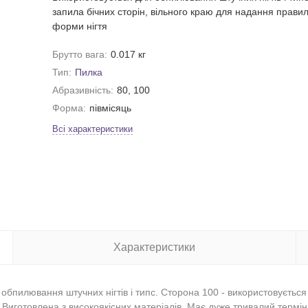
запила бічних сторін, вільного краю для надання правил
форми нігтя
Брутто вага:
0.017 кг
Тип:
Пилка
Абразивність:
80, 100
Форма:
півмісяць
Всі характеристики
Характеристики
обпилювання штучних нігтів і типс. Сторона 100 - використовується
 Виготовлена з високоякісних матеріалів. Має дуже тривалий термін 