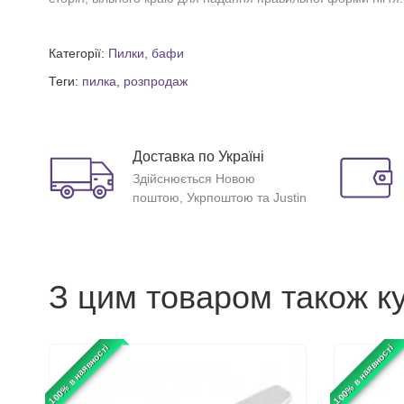
Категорії:
Пилки, бафи
Теги:
пилка
,
розпродаж
Доставка по Україні
Здійснюється Новою
поштою, Укрпоштою та Justin
З цим товаром також к
100% в наявності
100% в наявності