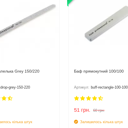
апелька Grey 150/220
Баф прямокутний 100/100
drop-grey-150-220
Артикул:
buff-rectangle-100-100
51
грн.
60
грн.
илось кілька штук
Залишилось кілька штук