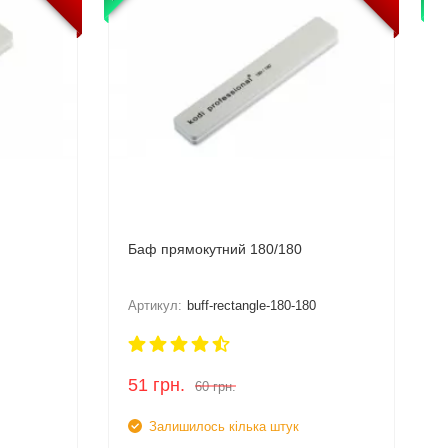
Баф прямокутний 180/180
Артикул:
buff-rectangle-180-180
51
грн.
60
грн.
Залишилось кілька штук