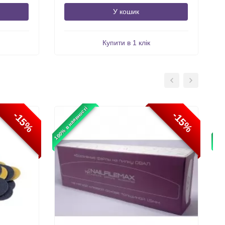
У кошик
Купити в 1 клік
100% в наявності
100% 
-15%
-15%