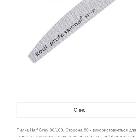
Опис
Пилка Half Grey 80/100. Сторона 80 - використовується для 
сторін, вільного краю для надання правильної форми нігтя.