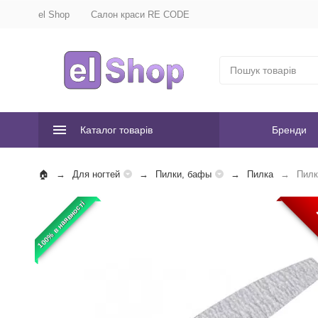
el Shop
Салон краси RE CODE
Каталог товарів
Бренди
Для ногтей
Пилки, бафы
Пилка
Пилк
100% в наявності