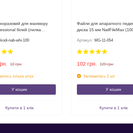
дноразовий для манікюру
Файли для апаратного педи
fessional білий (пилка
диска 15 мм NailFileMax (100
 баф 100/100)
kodi-nab-whi-100
Артикул:
MG-11-054
грн.
102
грн.
12
грн.
120
грн.
илось кілька штук
Залишилась 1 шт.
У кошик
У кошик
Купити в 1 клік
Купити в 1 клік