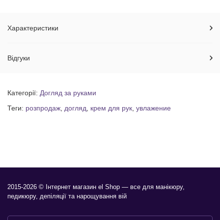
Характеристики
Відгуки
Категорії:
Догляд за руками
Теги:
розпродаж
,
догляд
,
крем для рук
,
увлажение
2015-2026 © Інтернет магазин el Shop — все для манікюру,
педикюру, депіляції та нарощування вій