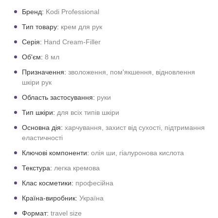
Бренд:
Kodi Professional
Тип товару:
крем для рук
Серія:
Hand Cream-Filler
Об'єм:
8 мл
Призначення:
зволоження, пом'якшення, відновлення
шкіри рук
Область застосування:
руки
Тип шкіри:
для всіх типів шкіри
Основна дія:
харчування, захист від сухості, підтримання
еластичності
Ключові компоненти:
олія ши, гіалуронова кислота
Текстура:
легка кремова
Клас косметики:
професійна
Країна-виробник:
Україна
Формат:
travel size