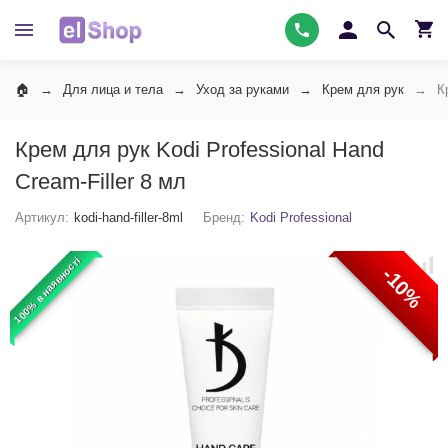
Для лица и тела
Уход за руками
Крем для рук
К
Крем для рук Kodi Professional Hand
Cream-Filler 8 мл
Артикул:
kodi-hand-filler-8ml
Бренд:
Kodi Professional
100% в наявності
-10%