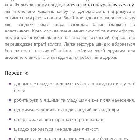
дня. Формула крему поєднує
масло ши та гіалуронову кислоту
,
які інтенсивно живлять шкіру та допомагають підтримувати
оптимальний рівень вологи. Засіб має відновно-заповнювальну
дію, завдяки чому шкіра виглядає більш гладкою та
еластичною. Крем сприяє зменшенню сухості та дискомфорту,
пом'якшує огрубілі ділянки та створює захисний бар'єр, що
перешкоджає втраті вологи. Легка текстура швидко вбирається
без липкості та жирної плівки, роблячи засіб зручним для
щоденного використання вдома, на роботі чи в дорозі.
Переваги:
допомагає швидко зменшити сухість та відчуття стягнутості
шкіри
робить руки м'якшими та гладкішими вже після нанесення.
підтримує еластичність та доглянутий вигляд шкіри.
створює захисний шар проти втрати вологи
швидко вбирається і не залишає липкості
підходить для щоденного застосування у будь-яку пору