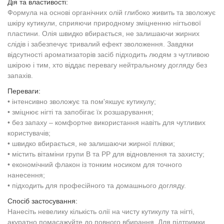
Дія та властивості:
Формула на основі органічних олій глибоко живить та зволожує
шкіру кутикули, сприяючи природному зміцненню нігтьової
пластини. Олія швидко вбирається, не залишаючи жирних
слідів і забезпечує тривалий ефект зволоження. Завдяки
відсутності ароматизаторів засіб підходить людям з чутливою
шкірою і тим, хто віддає перевагу нейтральному догляду без
запахів.
Переваги:
• інтенсивно зволожує та пом'якшує кутикулу;
• зміцнює нігті та запобігає їх розшарування;
• без запаху – комфортне використання навіть для чутливих
користувачів;
• швидко вбирається, не залишаючи жирної плівки;
• містить вітаміни групи B та PP для відновлення та захисту;
• економічний флакон із тонким носиком для точного
нанесення;
• підходить для професійного та домашнього догляду.
Спосіб застосування:
Нанесіть невелику кількість олії на чисту кутикулу та нігті,
акуратно помасажуйте до повного вбирання. Для підтримки