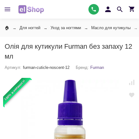
Для ногтей
Уход за ногтями
Масло для кутикулы
Олія для кутикули Furman без запаху 12
мл
Артикул:
furman-cuticle-noscent-12
Бренд:
Furman
100% в наявності