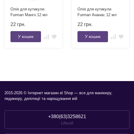
Олія для кутикули
Олія для кутикули
Furman Манго 12 мл
Furman Ананас 12 мл
22
грн.
22
грн.
У кошик
У кошик
2015-2026 © Інтернет магазин el Shop — все для манікюру,
педикюру, депіляції та нарощування вій
+380(63)3258621
Lifecell