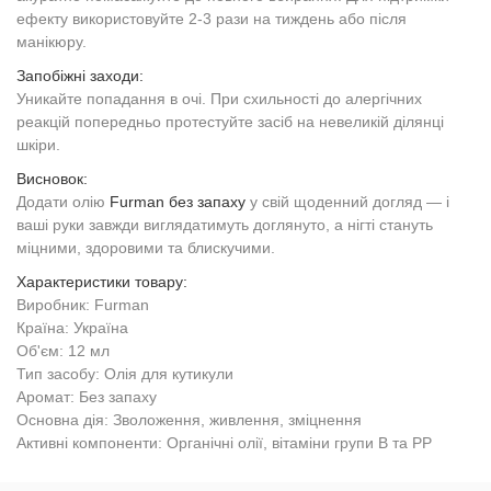
ефекту використовуйте 2-3 рази на тиждень або після
манікюру.
Запобіжні заходи:
Уникайте попадання в очі. При схильності до алергічних
реакцій попередньо протестуйте засіб на невеликій ділянці
шкіри.
Висновок:
Додати олію
Furman без запаху
у свій щоденний догляд — і
ваші руки завжди виглядатимуть доглянуто, а нігті стануть
міцними, здоровими та блискучими.
Характеристики товару:
Виробник: Furman
Країна: Україна
Об'єм: 12 мл
Тип засобу: Олія для кутикули
Аромат: Без запаху
Основна дія: Зволоження, живлення, зміцнення
Активні компоненти: Органічні олії, вітаміни групи B та PP