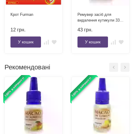
Крот Furman
Ремувер засіб для
видалення кутикули 33
мл Фурман
12
грн.
43
грн.
У кошик
У кошик
Рекомендовані
100% в наявності
100% в наявності