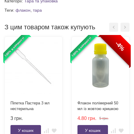
Категорії:
Тара та упаковка
Теги:
флакон
,
тара
З цим товаром також купують
100% в наявності
100% в наявності
-4%
Піпетка Пастера 3 мл
Флакон полімерний 50
нестерильна
мл із жовтою кришкою
3
грн.
4.80
грн.
5
грн.
У кошик
У кошик