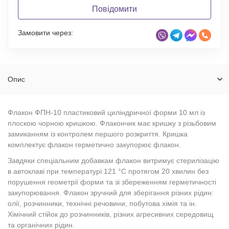
Повідомити
Замовити через:
Опис
Флакон ФПН-10 пластиковий циліндричної форми 10 мл із
плоскою чорною кришкою. Флакончик має кришку з різьбовим
замиканням із контролем першого розкриття. Кришка
комплектує флакон герметично закупорює флакон.
Завдяки спеціальним добавкам флакон витримує стерилізацію
в автоклаві при температурі 121 °С протягом 20 хвилин без
порушення геометрії форми та зі збереженням герметичності
закупорювання. Флакон зручний для зберігання різних рідин:
олії, розчинники, технічні речовини, побутова хімія та ін.
Хімічний стійок до розчинників, різних агресивних середовищ
та органічних рідин.