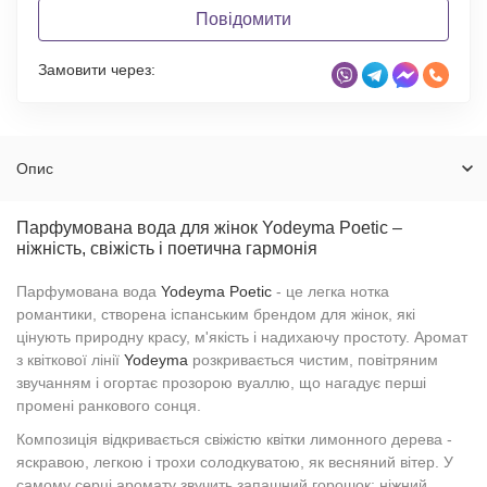
Повідомити
Замовити через:
Опис
Парфумована вода для жінок Yodeyma Poetic –
ніжність, свіжість і поетична гармонія
Парфумована вода
Yodeyma Poetic
- це легка нотка
романтики, створена іспанським брендом для жінок, які
цінують природну красу, м'якість і надихаючу простоту. Аромат
з квіткової лінії
Yodeyma
розкривається чистим, повітряним
звучанням і огортає прозорою вуаллю, що нагадує перші
промені ранкового сонця.
Композиція відкривається свіжістю квітки лимонного дерева -
яскравою, легкою і трохи солодкуватою, як весняний вітер. У
самому серці аромату звучить запашний горошок: ніжний,