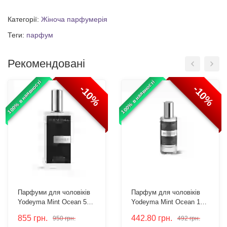
Категорії:
Жіноча парфумерія
Теги:
парфум
Рекомендовані
100% в наявності
100% в наявності
-10%
-10%
Парфуми для чоловіків
Парфум для чоловіків
Yodeyma Mint Ocean 50
Yodeyma Mint Ocean 15
мл
мл
855
грн.
442.80
грн.
950
грн.
492
грн.