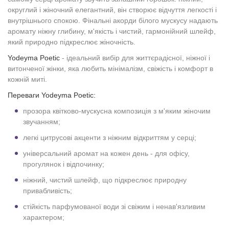
округлий і жіночний елегантний, він створює відчуття легкості і
внутрішнього спокою. Фінальні акорди білого мускусу надають
аромату ніжну глибину, м'якість і чистий, гармонійний шлейф,
який природно підкреслює жіночність.
Yodeyma Poetic
- ідеальний вибір для життєрадісної, ніжної і
витонченої жінки, яка любить мінімалізм, свіжість і комфорт в
кожній миті.
Переваги Yodeyma Poetic:
прозора квітково-мускусна композиція з м'яким жіночим
звучанням;
легкі цитрусові акценти з ніжним відкриттям у серці;
універсальний аромат на кожен день - для офісу,
прогулянок і відпочинку;
ніжний, чистий шлейф, що підкреслює природну
привабливість;
стійкість парфумованої води зі свіжим і ненав'язливим
характером;