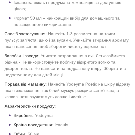
Іспанська якість і продумана композиція за доступною
ціною;
Формат 50 мл – найкращий вибір для домашнього та
повсякденного використання.
Спосіб застосування:
Нанесіть 1-3 розпилення на точки
пульсу: зап'ястя, шию і за вухами. Уникайте втирання аромату
після нанесення, щоб зберегти чистоту верхніх нот.
Запобіжні заходи:
Уникати потрапляння в очі. Легкозаймиста
рідина - Не використовуйте поблизу відкритого вогню та
джерел тепла. Не наносити на подразнену шкіру. Зберігати в
недоступному для дітей місці.
Порада від магазину:
Нанесіть Yodeyma Poetic на шкіру відразу
після зволоження, так білий мускус розкриється м'якше, а
квіткові ноти звучатимуть довше і чистіше.
Характеристики продукту:
Виробник:
Yodeyma
Країна походження:
Іспанія
Об'єм:
50 мл