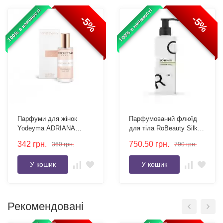
100% в наявності
100% в наявності
-5%
-5%
Парфуми для жінок
Парфумований флюїд
Yodeyma ADRIANA
для тіла RoBeauty Silk
ROSE 15 мл
Effect SPF 30 Green
342
грн.
750.50
грн.
360
грн.
790
грн.
Oasis 250 мл
У кошик
У кошик
Рекомендовані