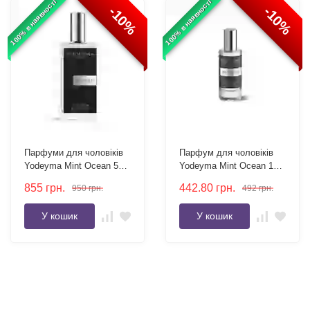
100% в наявності
100% в наявності
-10%
-10%
Парфуми для чоловіків
Парфум для чоловіків
Yodeyma Mint Ocean 50
Yodeyma Mint Ocean 15
мл
мл
855
грн.
442.80
грн.
950
грн.
492
грн.
У кошик
У кошик