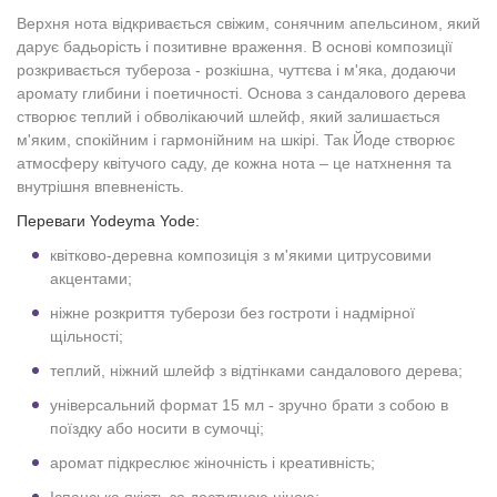
Верхня нота відкривається свіжим, сонячним апельсином, який
дарує бадьорість і позитивне враження. В основі композиції
розкривається тубероза - розкішна, чуттєва і м'яка, додаючи
аромату глибини і поетичності. Основа з сандалового дерева
створює теплий і обволікаючий шлейф, який залишається
м'яким, спокійним і гармонійним на шкірі. Так Йоде створює
атмосферу квітучого саду, де кожна нота – це натхнення та
внутрішня впевненість.
Переваги Yodeyma Yode:
квітково-деревна композиція з м'якими цитрусовими
акцентами;
ніжне розкриття туберози без гостроти і надмірної
щільності;
теплий, ніжний шлейф з відтінками сандалового дерева;
універсальний формат 15 мл - зручно брати з собою в
поїздку або носити в сумочці;
аромат підкреслює жіночність і креативність;