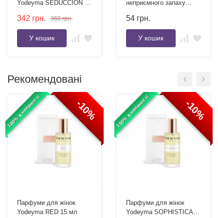
Yodeyma SEDUCCION 15
неприємного запаху
мл
взуття Фурман 100 мл
342
грн.
54
грн.
360
грн.
У кошик
У кошик
Рекомендовані
100% в наявності
100% в наявності
-10%
-10%
Парфуми для жінок
Парфуми для жінок
Yodeyma RED 15 мл
Yodeyma SOPHISTICATE