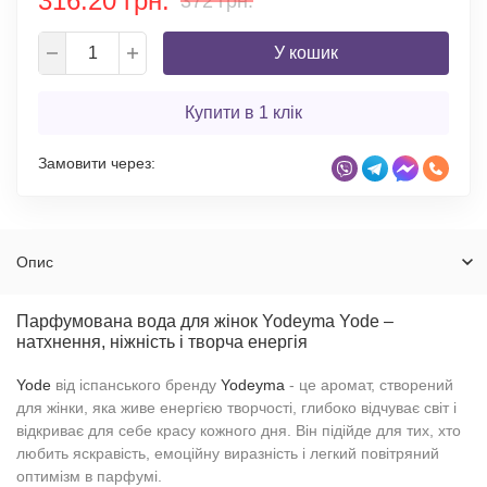
316.20 грн.
372 грн.
У кошик
Купити в 1 клік
Замовити через:
Опис
Парфумована вода для жінок Yodeyma Yode –
натхнення, ніжність і творча енергія
Yode
від іспанського бренду
Yodeyma
- це аромат, створений
для жінки, яка живе енергією творчості, глибоко відчуває світ і
відкриває для себе красу кожного дня. Він підійде для тих, хто
любить яскравість, емоційну виразність і легкий повітряний
оптимізм в парфумі.