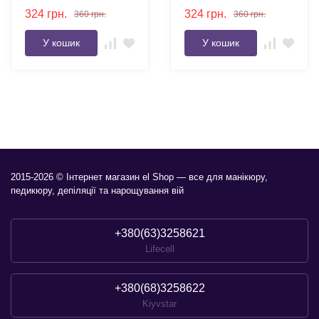
15 мл
324
грн.
324
грн.
360
грн.
360
грн.
У кошик
У кошик
2015-2026 © Інтернет магазин el Shop — все для манікюру,
педикюру, депіляції та нарощування вій
+380(63)3258621
Lifecell
+380(68)3258622
Kiyvstar