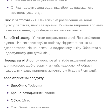
Іспанська якість за доступною ціною;
Стійка парфумована вода, яка зберігає вишуканість
протягом усього дня.
Спосіб застосування:
Нанесіть 1-3 розпилення на точки
пульсу: зап'ястя, шию і за вухами. Уникайте втирання аромату
після нанесення, щоб зберегти чистоту верхніх нот.
Запобіжні заходи:
Уникати потрапляння в очі. Легкозаймиста
рідина - Не використовуйте поблизу відкритого вогню та
джерел тепла. Не наносити на подразнену шкіру. Зберігати в
недоступному для дітей місці.
Порада від el Shop:
Використовуйте Yode як денний аромат
для настрою, щоб створити м'який, надихаючий образ і
підкреслити вашу природну жіночність у будь-якій ситуації.
Характеристики продукту:
Виробник:
Yodeyma
Країна походження:
Іспанія
Об'єм:
15 мл
Тип:
Парфумована вода