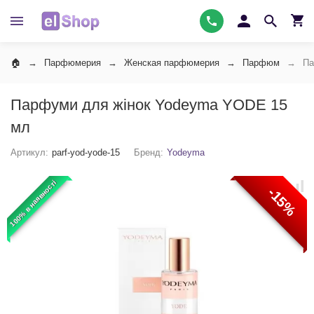
Парфюмерия
Женская парфюмерия
Парфюм
Па
Парфуми для жінок Yodeyma YODE 15
мл
Артикул:
parf-yod-yode-15
Бренд:
Yodeyma
100% в наявності
-15%