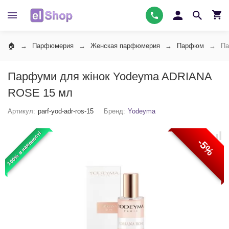
Парфюмерия
Женская парфюмерия
Парфюм
Па
Парфуми для жінок Yodeyma ADRIANA
ROSE 15 мл
Артикул:
parf-yod-adr-ros-15
Бренд:
Yodeyma
100% в наявності
-5%