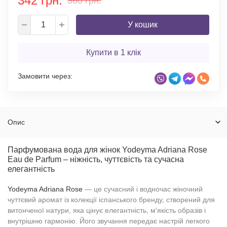
342 грн.
360 грн.
У кошик
Купити в 1 клік
Замовити через:
Опис
Парфумована вода для жінок Yodeyma Adriana Rose
Eau de Parfum – ніжність, чуттєвість та сучасна
елегантність
Yodeyma Adriana Rose
— це сучасний і водночас жіночний
чуттєвий аромат із колекції іспанського бренду, створений для
витонченої натури, яка цінує елегантність, м'якість образів і
внутрішню гармонію. Його звучання передає настрій легкого