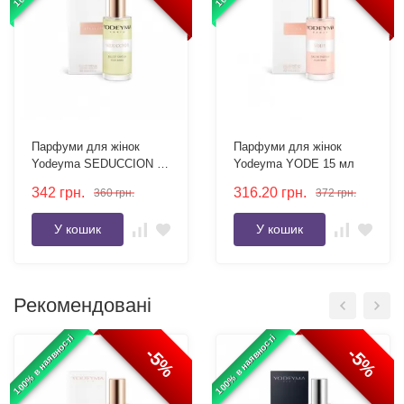
Парфуми для жінок
Парфуми для жінок
Yodeyma SEDUCCION 15
Yodeyma YODE 15 мл
мл
342
грн.
316.20
грн.
360
грн.
372
грн.
У кошик
У кошик
Рекомендовані
100% в наявності
100% в наявності
-5%
-5%