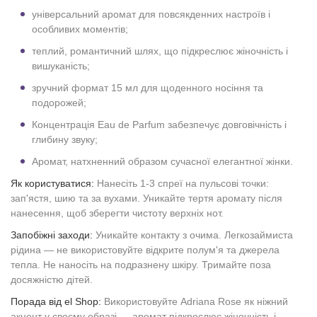
універсальний аромат для повсякденних настроїв і
особливих моментів;
теплий, романтичний шлях, що підкреслює жіночність і
вишуканість;
зручний формат 15 мл для щоденного носіння та
подорожей;
Концентрація Eau de Parfum забезпечує довговічність і
глибину звуку;
Аромат, натхненний образом сучасної елегантної жінки.
Як користуватися:
Нанесіть 1-3 спреї на пульсові точки:
зап'ястя, шию та за вухами. Уникайте тертя аромату після
нанесення, щоб зберегти чистоту верхніх нот.
Запобіжні заходи:
Уникайте контакту з очима. Легкозаймиста
рідина — не використовуйте відкрите полум'я та джерела
тепла. Не наносіть на подразнену шкіру. Тримайте поза
досяжністю дітей.
Порада від el Shop:
Використовуйте Adriana Rose як ніжний
акцент у своєму образі — аромат підкреслює жіночність і