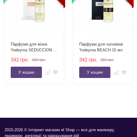
Парфуми для жінок
Парфуми для чоловіків
Yodeyma SEDUCCION 15
Yodeyma BEACH 15 мл
мл
342
грн.
342
грн.
360
грн.
360
грн.
У кошик
У кошик
2015-2026 © Інтернет магазин el Shop — все для манікюру,
педикюру, депіляції та нарощування вій