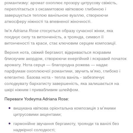
романтизму: аромат охоплює прозору цитрусову свіжість,
переплітається з оксамитовою квітковою глибиною і
завершується теплою ванільною вуаллю, створюючи
атмосферу ніжності та впевненої жіночності.
Ім'я
Adriana Rose
стосується образу сучасної жінки, яка
поєднує силу та витонченість, а троянда, символ її
витонченості та краси, стає ключовим серцем композиції.
Верхня нота, свіжий бергамот, відкривається яскравим
блискучим акордом, створюючи енергійний і яскравий початок
аромату. Нота серця — благородна рожева — надає
парфумам охоплюючої романтики, звучить м'яко, глибоко і
елегантно. Базова нота - тепла ваніль - забезпечує
солодкувату бархатисту завершеність, яка залишається на
шкірі ніжним і привабливим шлейфом.
Переваги
Yodeyma Adriana Rose
:
вишукана квіткова орієнтальна композиція з м'якими
цитрусовими акцентами;
гармонійне звучання бергамоту, троянди та ванілі без
надмірної солодкості;