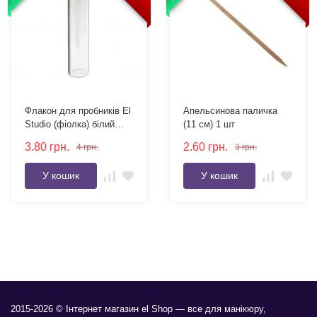
Флакон для пробників El
Апельсинова паличка
Studio (фіолка) білий
(11 см) 1 шт
ковпачок 2 мл
3.80
грн.
2.60
грн.
4
грн.
3
грн.
У кошик
У кошик
2015-2026 © Інтернет магазин el Shop — все для манікюру,