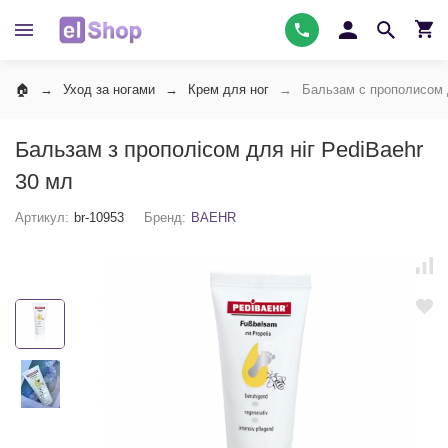
Уход за ногами
Крем для ног
Бальзам с прополисом 
Бальзам з прополісом для ніг PediBaehr
30 мл
Артикул:
br-10953
Бренд:
BAEHR