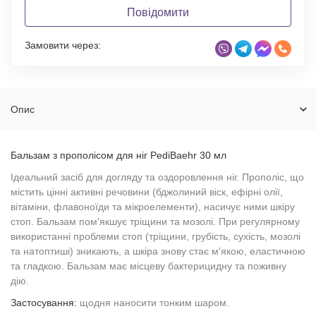
Повідомити
Замовити через:
Опис
Бальзам з прополісом для ніг PediBaehr 30 мл
Ідеальний засіб для догляду та оздоровлення ніг. Прополіс, що
містить цінні активні речовини (бджолиний віск, ефірні олії,
вітаміни, флавоноїди та мікроелементи), насичує ними шкіру
стоп. Бальзам пом'якшує тріщини та мозолі. При регулярному
використанні проблеми стоп (тріщини, грубість, сухість, мозолі
та натоптиші) зникають, а шкіра знову стає м'якою, еластичною
та гладкою. Бальзам має місцеву бактерицидну та поживну
дію.
Застосування:
щодня наносити тонким шаром.