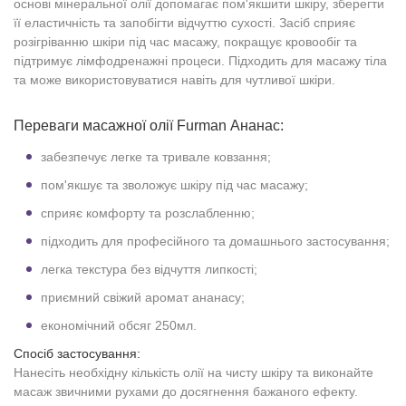
основі мінеральної олії допомагає пом'якшити шкіру, зберегти
її еластичність та запобігти відчуттю сухості. Засіб сприяє
розігріванню шкіри під час масажу, покращує кровообіг та
підтримує лімфодренажні процеси. Підходить для масажу тіла
та може використовуватися навіть для чутливої шкіри.
Переваги масажної олії Furman Ананас:
забезпечує легке та тривале ковзання;
пом'якшує та зволожує шкіру під час масажу;
сприяє комфорту та розслабленню;
підходить для професійного та домашнього застосування;
легка текстура без відчуття липкості;
приємний свіжий аромат ананасу;
економічний обсяг 250мл.
Спосіб застосування:
Нанесіть необхідну кількість олії на чисту шкіру та виконайте
масаж звичними рухами до досягнення бажаного ефекту.