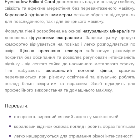
Eyeshadow Brilliant Coral
допомагають надати погляду глибину,
свіжість та ефектне мерехтіння без перевантаженого макіяжу.
Кораловий відтінок із шиммером
освіжає образ та підходить як
для повсякденного, так і для вечірнього макіяжу.
Формула тіней розроблена на основі
натуральних мінералів
та
доповнена
фруктовими екстрактами.
Завдяки цьому продукт
комфортно відчувається на повіках і легко розподіляється по
шкірі.
Щільна пресована текстура
забезпечує рівномірне
покриття без обсипання та дозволяє регулювати інтенсивність
відтінку - від легкого сяйва до насиченого металевого ефекту.
Тіні набувають
шовковистий вологий фініш
, красиво
переливаються при різному освітленні та візуально роблять
погляд більш відкритим та виразним. Засіб підходить для
професійного використання та домашнього макіяжу.
Переваги:
створюють виразний сяючий акцент у макіяжі очей
кораловий відтінок освіжає погляд і робить образ теплішим
легко нашаровуються для отримання різної інтенсивності