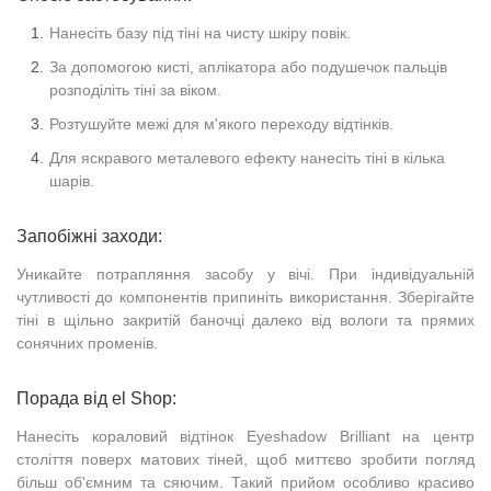
Нанесіть базу під тіні на чисту шкіру повік.
За допомогою кисті, аплікатора або подушечок пальців
розподіліть тіні за віком.
Розтушуйте межі для м'якого переходу відтінків.
Для яскравого металевого ефекту нанесіть тіні в кілька
шарів.
Запобіжні заходи:
Уникайте потрапляння засобу у вічі. При індивідуальній
чутливості до компонентів припиніть використання. Зберігайте
тіні в щільно закритій баночці далеко від вологи та прямих
сонячних променів.
Порада від el Shop:
Нанесіть кораловий відтінок Eyeshadow Brilliant на центр
століття поверх матових тіней, щоб миттєво зробити погляд
більш об'ємним та сяючим. Такий прийом особливо красиво