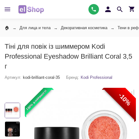
Для лица и тела
Декоративная косметика
Тени в ре
Тіні для повік із шиммером Kodi
Professional Eyeshadow Brilliant Coral 3,5
г
Артикул:
kodi-brilliant-coral-35
Бренд:
Kodi Professional
100% в наявності
-10%