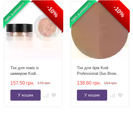
100% в наявності
100% в наявності
-10%
-10%
Тіні для повік із
Тіні для брів Kodi
шимером Kodi
Professional Duo Brow
Professional Eyeshadow
Powder Dark Brown/Brown
157.50
грн.
138.60
грн.
175
грн.
154
грн.
Brilliant Enigma 3,5 г
3 г рефіл двокольорові
У кошик
У кошик