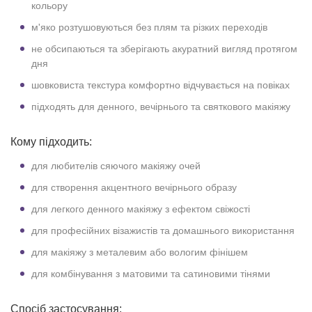
кольору
м'яко розтушовуються без плям та різких переходів
не обсипаються та зберігають акуратний вигляд протягом
дня
шовковиста текстура комфортно відчувається на повіках
підходять для денного, вечірнього та святкового макіяжу
Кому підходить:
для любителів сяючого макіяжу очей
для створення акцентного вечірнього образу
для легкого денного макіяжу з ефектом свіжості
для професійних візажистів та домашнього використання
для макіяжу з металевим або вологим фінішем
для комбінування з матовими та сатиновими тінями
Спосіб застосування: