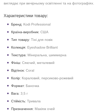
виглядає при вечірньому освітленні та на фотографіях.
Характеристики товару:
Бренд:
Kodi Professional
Країна-виробник:
США
Тип товару:
Тіні для повік
Колекція:
Eyeshadow Brilliant
Текстура:
Мінеральна, шиммерна
Фініш:
Сяючий, металевий
Відтінок:
Coral
Колір:
Кораловий, персиково-рожевий
Формат:
Баночка
Вага:
3,5 г
Стійкість:
Тривала
Призначення:
Макіяж очей