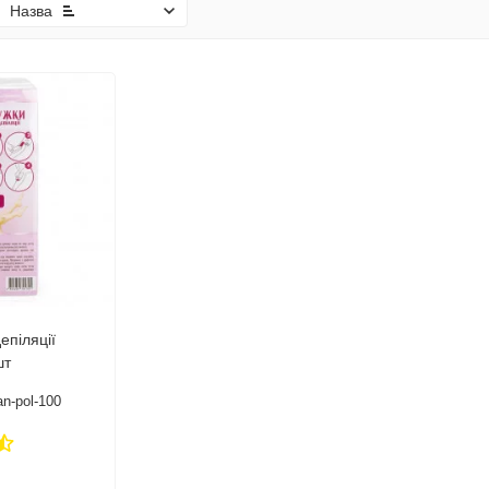
Назва
епіляції
шт
an-pol-100