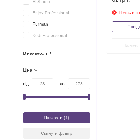
El Studio
Немає в на
Enjoy Professional
Furman
Повід
Kodi Professional
Купити 
В наявності
Ціна
від
до
Показати
Скинути фільтр