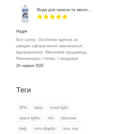
Вода для прасок та зволожувачів повітря Furman 1 л
Надія
Все супер. Особливо вдячна за
швидке оформлення замовлення,
відправлення. Ввічливий продавець.
Рекомендую і товар, і продавця
20 червня 2025
Теги
SPA
база
moon light
space lights
топ
бальзам
баф
гель-фарба
гель лак