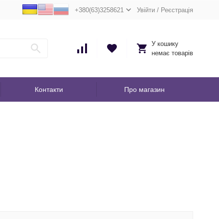
+380(63)3258621
Увійти
/
Реєстрація
У кошику
немає товарів
Контакти
Про магазин