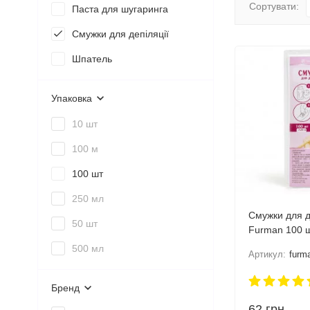
Сортувати:
Паста для шугаринга
Смужки для депіляції
Шпатель
Упаковка
10 шт
100 м
100 шт
250 мл
Смужки для д
50 шт
Furman 100 
500 мл
Артикул:
furm
Бренд
62
грн.