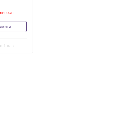
явності
омити
в 1 клік