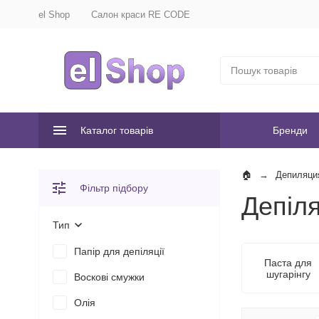
el Shop
Салон краси RE CODE
Каталог товарів
Бренди
Депиляци
Фільтр підбору
Депіля
Тип
Папір для депіляції
Паста для
шугарінгу
Воскові смужки
Олія