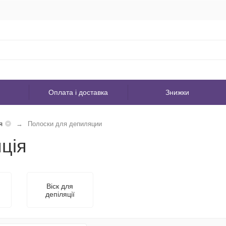
Оплата і доставка
Знижки
я
Полоски для депиляции
ція
Віск для
депіляції