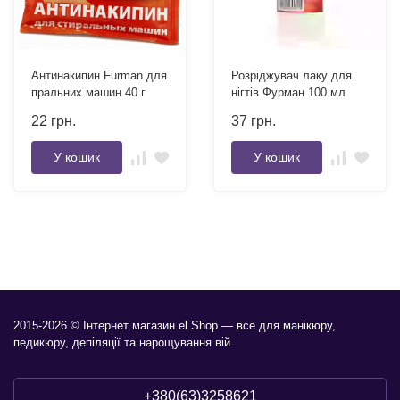
Антинакипин Furman для
Розріджувач лаку для
пральних машин 40 г
нігтів Фурман 100 мл
22
грн.
37
грн.
У кошик
У кошик
2015-2026 © Інтернет магазин el Shop — все для манікюру,
педикюру, депіляції та нарощування вій
+380(63)3258621