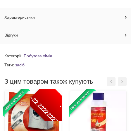
Характеристики
Відгуки
Категорії:
Побутова хімія
Теги:
засіб
З цим товаром також купують
100% в наявності
100% в наявності
-
%
-
2
2
.
2
2
2
2
2
2
2
2
2
2
2
2