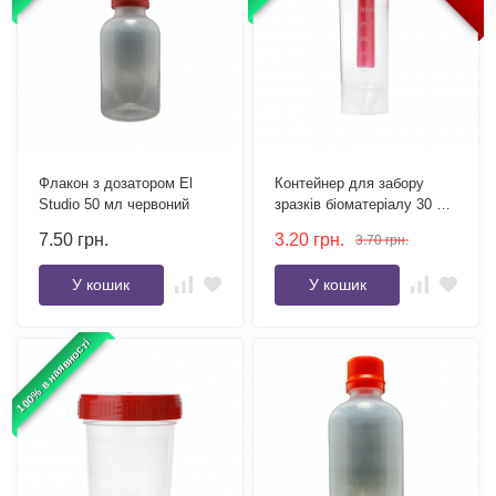
Флакон з дозатором El
Контейнер для забору
Studio 50 мл червоний
зразків біоматеріалу 30 мл
стерильний
7.50
грн.
3.20
грн.
3.70
грн.
У кошик
У кошик
100% в наявності