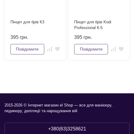
Пінцет для брів К3
Пінцет для брів Kodi
Professional К-5
395
грн.
395
грн.
Повідомити
Повідомити
2015-2026 © Інтернет магазин el Shop — все для манікюру,
педикюру, депіляції та нарощування вій
+380(63)3258621