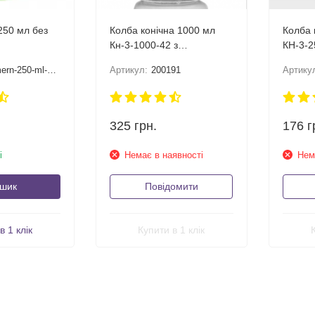
250 мл без
Колба конічна 1000 мл
Колба 
Кн-3-1000-42 з
КН-3-2
градуюванням
граду
n-250-ml-bes-prb
Артикул:
200191
Артику
325
грн.
176
г
і
Немає в наявності
Нем
ошик
Повідомити
в 1 клік
Купити в 1 клік