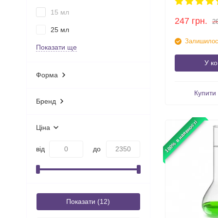
15 мл
247
грн.
2
25 мл
Залишилось
Показати ще
У к
Форма
Купити 
Бренд
100% в наявності
Ціна
від
до
Показати