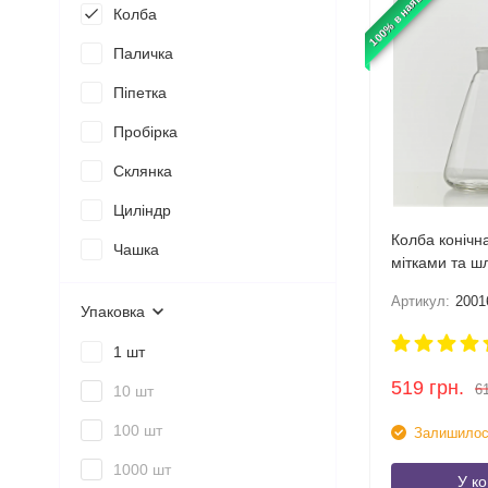
100% в наявності
Колба
Паличка
Піпетка
Пробірка
Склянка
Циліндр
Колба конічн
Чашка
мітками та ш
Артикул:
2001
Упаковка
1 шт
519
грн.
6
10 шт
100 шт
Залишилос
1000 шт
У к