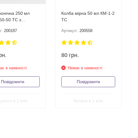
конічна 250 мл
Колба мірна 50 мл КМ-1-2
50-50 ТС з
ТС
юванням
л:
200187
Артикул:
200558
рн.
80
грн.
ає в наявності
Немає в наявності
Повідомити
Повідомити
Купити в 1 клік
Купити в 1 клік