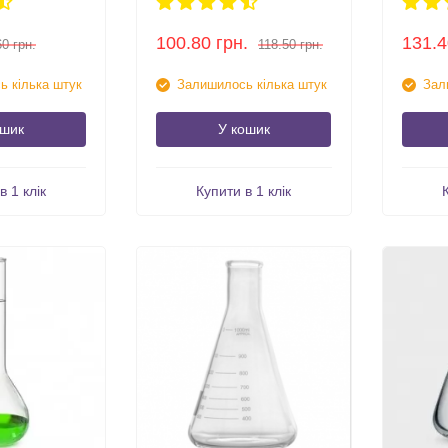
100.80
грн.
131.4
60
грн.
118.50
грн.
 кілька штук
Залишилось кілька штук
Зал
ошик
У кошик
в 1 клік
Купити в 1 клік