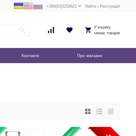
+380(63)3258621
Увійти
/
Реєстрація
У кошику
немає товарів
Контакти
Про магазин