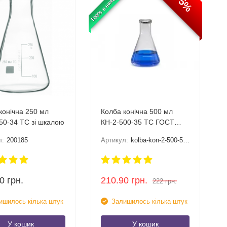
і
100% в наявності
-5%
конічна 250 мл
Колба конічна 500 мл
50-34 ТС зі шкалою
КН-2-500-35 ТС ГОСТ
25336-82
л:
200185
Артикул:
kolba-kon-2-500-50-ts
0
грн.
210.90
грн.
222
грн.
ишилось кілька штук
Залишилось кілька штук
У кошик
У кошик