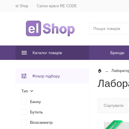
el Shop
Салон краси RE CODE
Каталог товарів
Бренди
Лаборато
Фільтр підбору
Лабор
Тип
Банку
Сортувати:
Бутиль
Віскозиметр