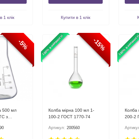
в 1 клік
Купити в 1 клік
100% в наявності
100% в наявност
-15%
-5%
а 500 мл
Колба мірна 100 мл 1-
Колба 
ТС з
100-2 ГОСТ 1770-74
200-2 
м
90
Артикул:
200560
Артику