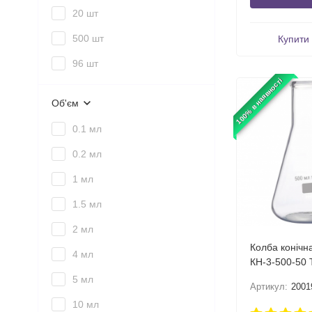
20 шт
500 шт
Купити 
96 шт
100% в наявності
Об'єм
0.1 мл
0.2 мл
1 мл
1.5 мл
2 мл
Колба конічн
4 мл
КН-3-500-50 
градуювання
5 мл
Артикул:
2001
10 мл