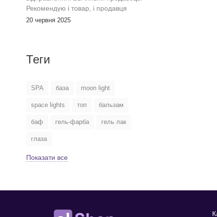
Рекомендую і товар, і продавця
20 червня 2025
Теги
SPA
база
moon light
space lights
топ
бальзам
баф
гель-фарба
гель лак
глаза
Показати все
К