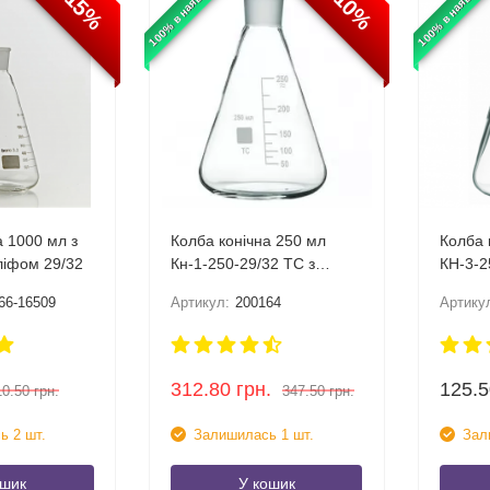
100% в наявності
100% в наявност
-15%
-10%
а 1000 мл з
Колба конічна 250 мл
Колба 
ліфом 29/32
Кн-1-250-29/32 ТС з
КН-3-2
мітками та шліфом
66-16509
Артикул:
200164
Артику
312.80
грн.
125.5
10.50
грн.
347.50
грн.
ь 2 шт.
Залишилась 1 шт.
Зал
ошик
У кошик