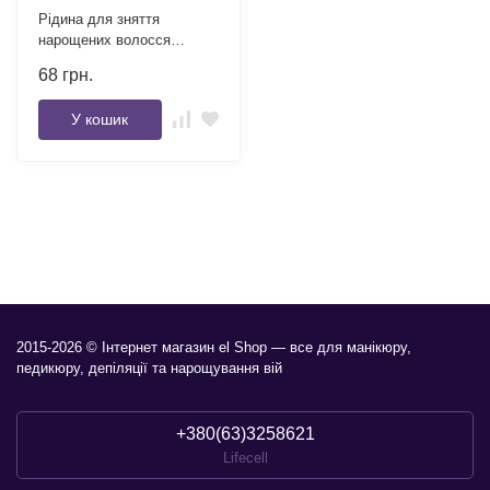
Рідина для зняття
нарощених волосся
Фурман 100 мл
68
грн.
У кошик
2015-2026 © Інтернет магазин el Shop — все для манікюру,
педикюру, депіляції та нарощування вій
+380(63)3258621
Lifecell