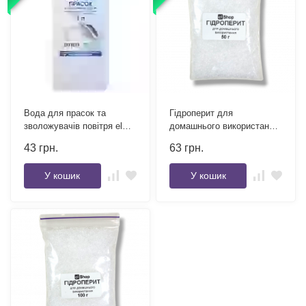
Вода для прасок та
Гідроперит для
зволожувачів повітря el
домашнього використання
Shop 1 л
50 г
43
грн.
63
грн.
У кошик
У кошик