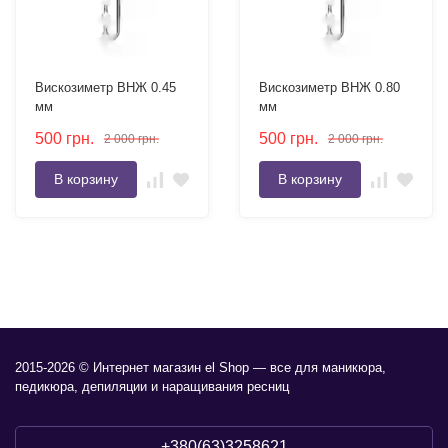
Вискозиметр ВНЖ 0.45
Вискозиметр ВНЖ 0.80
мм
мм
500
грн.
500
грн.
2 000
грн.
2 000
грн.
В корзину
В корзину
2015-2026 © Интернет магазин el Shop — все для маникюра,
педикюра, депиляции и наращивания ресниц
+380(63)3258621