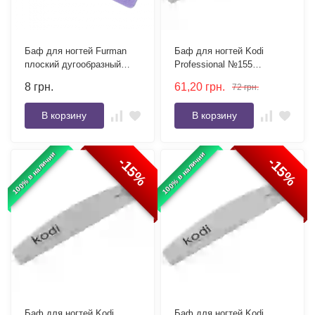
Баф для ногтей Furman
Баф для ногтей Kodi
плоский дугообразный
Professional №155
100/180
полумесяц 100/180 серый
8
грн.
61,20
грн.
72
грн.
В корзину
В корзину
100% в наличии
100% в наличии
-15%
-15%
Баф для ногтей Kodi
Баф для ногтей Kodi