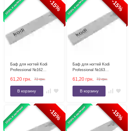
100% в наличии
100% в наличии
-15%
-15%
Баф для ногтей Kodi
Баф для ногтей Kodi
Professional №162
Professional №163
прямоугольный 180/180
прямоугольный 150/150
61,20
грн.
61,20
грн.
72
грн.
72
грн.
серый
серый
В корзину
В корзину
100% в наличии
100% в наличии
-15%
-15%