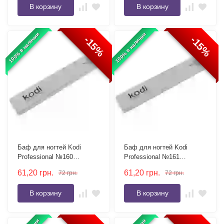
В корзину
В корзину
100% в наличии
100% в наличии
-15%
-15%
Баф для ногтей Kodi
Баф для ногтей Kodi
Professional №160
Professional №161
прямоугольный 100/180
прямоугольный 80/150
61,20
грн.
61,20
грн.
72
грн.
72
грн.
серый
серый
В корзину
В корзину