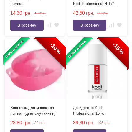
Furman
Kodi Professional №174
120/120 белый
14,30
грн.
42,50
грн.
15
грн.
50
грн.
В корзину
В корзину
100% в наличии
100% в наличии
-10%
-15%
Ванночка для маникюра
Дегидратор Kodi
Furman (цвет случайный)
Professional 15 мл
28,80
грн.
89,30
грн.
32
грн.
105
грн.