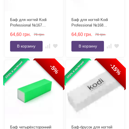
Баф для ногтей Kodi
Баф для ногтей Kodi
Professional №167
Professional №168
конусный 180/180 серый
конусный 150/150 серый
64,60
грн.
64,60
грн.
76
грн.
76
грн.
В корзину
В корзину
100% в наличии
100% в наличии
-15%
-5%
Баф четырёхсторонний
Баф-брусок для ногтей