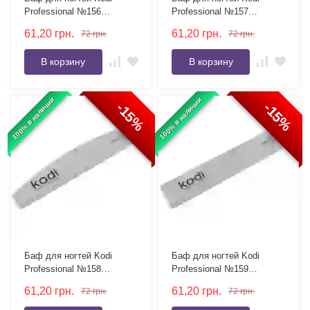
Professional №156
Professional №157
полумесяц 80/150 серый
полумесяц 180/180 серый
61,20
грн.
61,20
грн.
72
грн.
72
грн.
В корзину
В корзину
100% в наличии
100% в наличии
-15%
-15%
Баф для ногтей Kodi
Баф для ногтей Kodi
Professional №158
Professional №159
полумесяц 150/150 серый
прямоугольный 100/100
61,20
грн.
61,20
грн.
72
грн.
72
грн.
серый