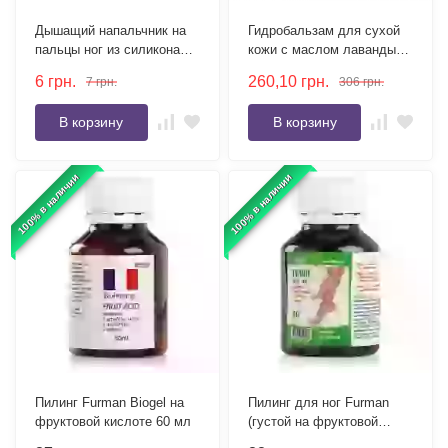
Дышащий напальчник на
Гидробальзам для сухой
пальцы ног из силикона
кожи с маслом лаванды
прозрачного цвета 1 шт
PEDIBAEHR 30 мл
6
грн.
260,10
грн.
7
грн.
306
грн.
В корзину
В корзину
100% в наличии
100% в наличии
Пилинг Furman Biogel на
Пилинг для ног Furman
фруктовой кислоте 60 мл
(густой на фруктовой
кислоте) 60 мл