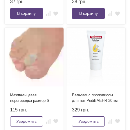
37
грн.
38
грн.
В корзину
В корзину
Межпальцевая
Бальзам с прополисом
перегородка размер S
для ног PediBAEHR 30 мл
115
грн.
329
грн.
Уведомить
Уведомить