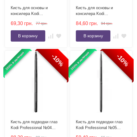
Кисть для основы и
Кисть для основы и
консилера Kodi
консилера Kodi
Professional Foundation
Professional №08 плоская,
69,30
грн.
84,60
грн.
77
грн.
94
грн.
№5 плоская, ворс нейлон
ворс нейлон
В корзину
В корзину
100% в наличии
100% в наличии
-10%
-10%
Кисть для подводки глаз
Кисть для подводки глаз
Kodi Professional №04
Kodi Professional №05
плоская, ворс нейлон
острая, ворс нейлон