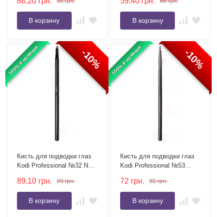
88,20
грн.
59,40
грн.
98
грн.
66
грн.
В корзину
В корзину
100% в наличии
100% в наличии
-10%
-10%
Кисть для подводки глаз
Кисть для подводки глаз
Kodi Professional №32 N
Kodi Professional №53
плоская, ворс нейлон
коническая, ворс нейлон
89,10
грн.
72
грн.
99
грн.
80
грн.
В корзину
В корзину