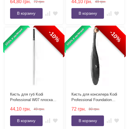
64,80
грн.
44,10
грн.
72
грн.
49
грн.
В корзину
В корзину
100% в наличии
100% в наличии
-10%
-10%
Кисть для губ Kodi
Кисть для консилера Kodi
Professional W07 плоская,
Professional Foundation
ворс нейлон
№6 круглая, ворс нейлон
44,10
грн.
72
грн.
49
грн.
80
грн.
В корзину
В корзину