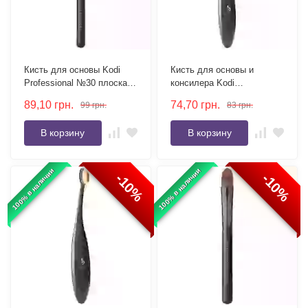
Кисть для основы Kodi
Кисть для основы и
Professional №30 плоская,
консилера Kodi
ворс нейлон
Professional Foundation
89,10
грн.
74,70
грн.
99
грн.
83
грн.
№4 плоская, ворс нейлон
В корзину
В корзину
100% в наличии
100% в наличии
-10%
-10%