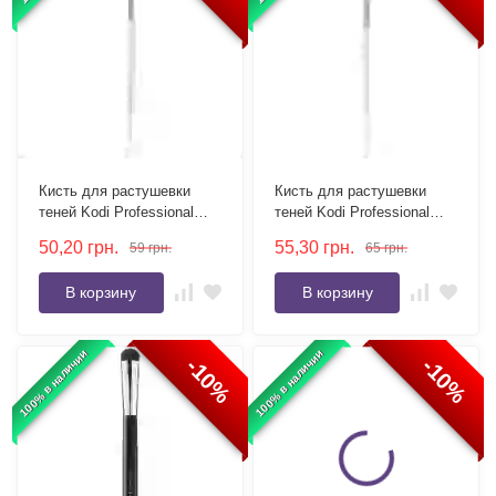
Кисть для растушевки
Кисть для растушевки
теней Kodi Professional
теней Kodi Professional
W09 круглая, ворс нейлон
W10 круглая, ворс нейлон
50,20
грн.
55,30
грн.
59
грн.
65
грн.
В корзину
В корзину
100% в наличии
100% в наличии
-10%
-10%