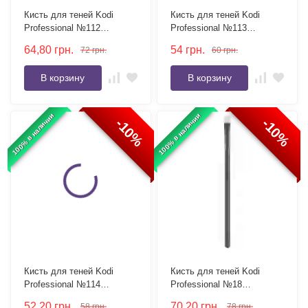
Кисть для теней Kodi
Кисть для теней Kodi
Professional №112
Professional №113
плоская, ворс пони
плоская, ворс коза
64,80
грн.
54
грн.
72
грн.
60
грн.
В корзину
В корзину
100% в наличии
100% в наличии
-10%
-10%
Кисть для теней Kodi
Кисть для теней Kodi
Professional №114
Professional №18
круглая, ворс коза
скошенная, ворс коза
52,20
грн.
70,20
грн.
58
грн.
78
грн.