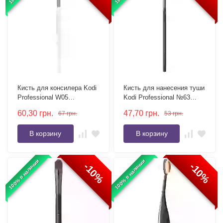
Кисть для консилера Kodi
Кисть для нанесения туши
Professional W05
Kodi Professional №63
овальная, ворс нейлон
круглая, ворс нейлон
60,30
грн.
47,70
грн.
67
грн.
53
грн.
В корзину
В корзину
100% в наличии
100% в наличии
-10%
-10%